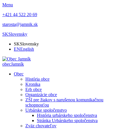
Menu
+421 44 522 20 69
starosta@jamnik.sk
SK
Slovensky
SK
Slovensky
EN
English
obec
Jamník
Obec
História obce
Kronika
Erb obce
Organizácie obce
ZŠI pre žiakov s narušenou komunikačnou
schopnosťou
Urbárske spoločenstvo
História urbárskeho spoločenstva
Stránka Urbárskeho spoločenstva
Zväz chovateľov