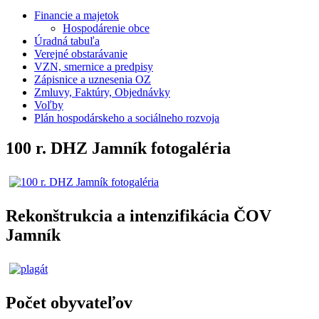
Financie a majetok
Hospodárenie obce
Úradná tabuľa
Verejné obstarávanie
VZN, smernice a predpisy
Zápisnice a uznesenia OZ
Zmluvy, Faktúry, Objednávky
Voľby
Plán hospodárskeho a sociálneho rozvoja
100 r. DHZ Jamník fotogaléria
Rekonštrukcia a intenzifikácia ČOV
Jamník
Počet obyvateľov