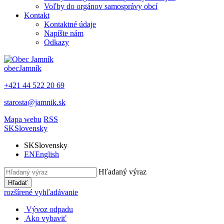
Voľby do orgánov samosprávy obcí
Kontakt
Kontaktné údaje
Napíšte nám
Odkazy
obec
Jamník
+421 44 522 20 69
starosta@jamnik.sk
Mapa webu
RSS
SK
Slovensky
SK
Slovensky
EN
English
Hľadaný výraz
Hľadať
rozšírené vyhľadávanie
Vývoz odpadu
Ako vybaviť