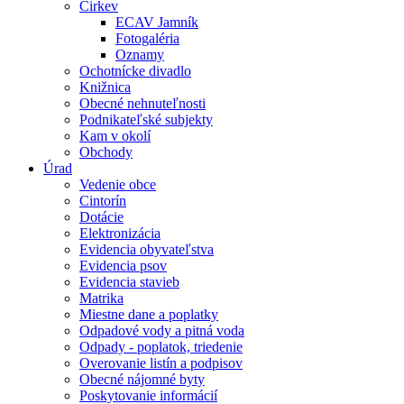
Cirkev
ECAV Jamník
Fotogaléria
Oznamy
Ochotnícke divadlo
Knižnica
Obecné nehnuteľnosti
Podnikateľské subjekty
Kam v okolí
Obchody
Úrad
Vedenie obce
Cintorín
Dotácie
Elektronizácia
Evidencia obyvateľstva
Evidencia psov
Evidencia stavieb
Matrika
Miestne dane a poplatky
Odpadové vody a pitná voda
Odpady - poplatok, triedenie
Overovanie listín a podpisov
Obecné nájomné byty
Poskytovanie informácií