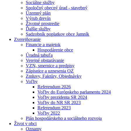
Sociálne služby
Spoločný obecný úrad - stavebný
Územný plán
Výrub drevín
Životné prostredie
Ďalšie služby
Sadzobník poplatkov obce Jamník
Zverejňovanie
Financie a majetok
Hospodárenie obce
Úradná tabuľa
Verejné obstarávanie
VZN, smernice a predpisy
Zápisnice a uznesenia OZ
Zmluvy, Faktúry, Objednávky
Voľby
Referendum 2026
Voľby do Európskeho parlamentu 2024
Voľby prezidenta SR 2024
Voľby do NR SR 2023
Referendum 2023
Voľby 2022
Plán hospodárskeho a sociálneho rozvoja
Život v obci
Oznamy