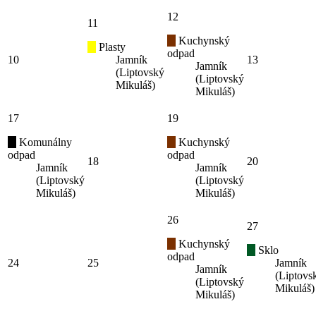
12
11
Kuchynský
Plasty
odpad
10
Jamník
13
Jamník
(Liptovský
(Liptovský
Mikuláš)
Mikuláš)
17
19
Komunálny
Kuchynský
odpad
odpad
18
20
Jamník
Jamník
(Liptovský
(Liptovský
Mikuláš)
Mikuláš)
26
27
Kuchynský
Sklo
odpad
24
25
Jamník
Jamník
(Liptovs
(Liptovský
Mikuláš)
Mikuláš)