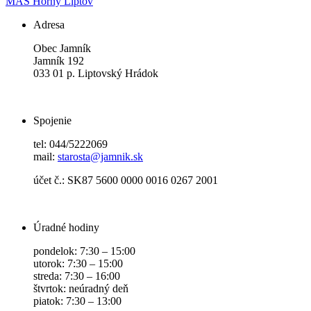
MAS Horný Liptov
Adresa
Obec Jamník
Jamník 192
033 01 p. Liptovský Hrádok
Spojenie
tel: 044/5222069
mail:
starosta@jamnik.sk
účet č.: SK87 5600 0000 0016 0267 2001
Úradné hodiny
pondelok: 7:30 – 15:00
utorok: 7:30 – 15:00
streda: 7:30 – 16:00
štvrtok: neúradný deň
piatok: 7:30 – 13:00