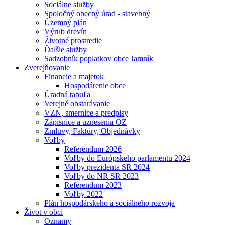
Sociálne služby
Spoločný obecný úrad - stavebný
Územný plán
Výrub drevín
Životné prostredie
Ďalšie služby
Sadzobník poplatkov obce Jamník
Zverejňovanie
Financie a majetok
Hospodárenie obce
Úradná tabuľa
Verejné obstarávanie
VZN, smernice a predpisy
Zápisnice a uznesenia OZ
Zmluvy, Faktúry, Objednávky
Voľby
Referendum 2026
Voľby do Európskeho parlamentu 2024
Voľby prezidenta SR 2024
Voľby do NR SR 2023
Referendum 2023
Voľby 2022
Plán hospodárskeho a sociálneho rozvoja
Život v obci
Oznamy