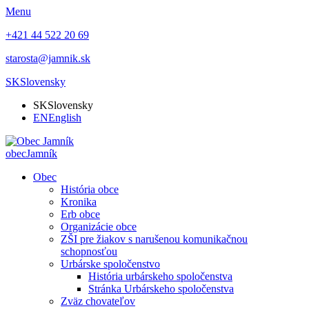
Menu
+421 44 522 20 69
starosta@jamnik.sk
SK
Slovensky
SK
Slovensky
EN
English
obec
Jamník
Obec
História obce
Kronika
Erb obce
Organizácie obce
ZŠI pre žiakov s narušenou komunikačnou
schopnosťou
Urbárske spoločenstvo
História urbárskeho spoločenstva
Stránka Urbárskeho spoločenstva
Zväz chovateľov