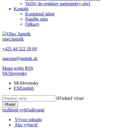
Voľby do orgánov samosprávy obcí
Kontakt
Kontaktné údaje
Napíšte nám
Odkazy
obec
Jamník
+421 44 522 20 69
starosta@jamnik.sk
Mapa webu
RSS
SK
Slovensky
SK
Slovensky
EN
English
Hľadaný výraz
Hľadať
rozšírené vyhľadávanie
Vývoz odpadu
Ako vybaviť