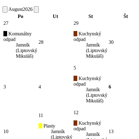
August
2026
Po
Ut
St
Št
27
29
Komunálny
Kuchynský
odpad
odpad
28
30
Jamník
Jamník
(Liptovský
(Liptovský
Mikuláš)
Mikuláš)
5
Kuchynský
odpad
3
4
6
Jamník
(Liptovský
Mikuláš)
12
11
Kuchynský
Plasty
odpad
10
Jamník
13
Jamník
(Liptovský