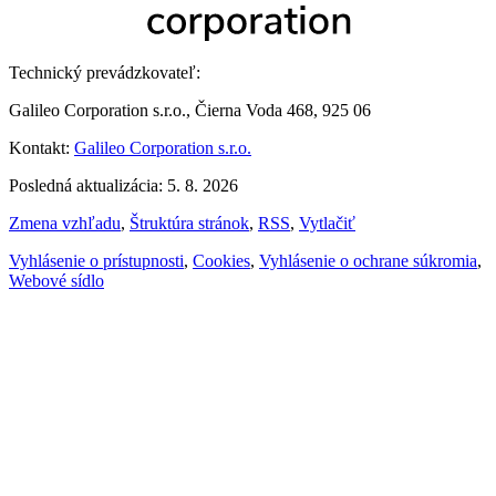
Technický prevádzkovateľ:
Galileo Corporation s.r.o., Čierna Voda 468, 925 06
Kontakt:
Galileo Corporation s.r.o.
Posledná aktualizácia: 5. 8. 2026
Zmena vzhľadu
,
Štruktúra stránok
,
RSS
,
Vytlačiť
Vyhlásenie o prístupnosti
,
Cookies
,
Vyhlásenie o ochrane súkromia
,
Webové sídlo