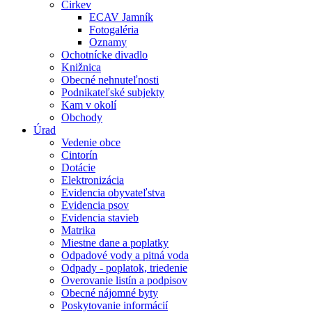
Cirkev
ECAV Jamník
Fotogaléria
Oznamy
Ochotnícke divadlo
Knižnica
Obecné nehnuteľnosti
Podnikateľské subjekty
Kam v okolí
Obchody
Úrad
Vedenie obce
Cintorín
Dotácie
Elektronizácia
Evidencia obyvateľstva
Evidencia psov
Evidencia stavieb
Matrika
Miestne dane a poplatky
Odpadové vody a pitná voda
Odpady - poplatok, triedenie
Overovanie listín a podpisov
Obecné nájomné byty
Poskytovanie informácií