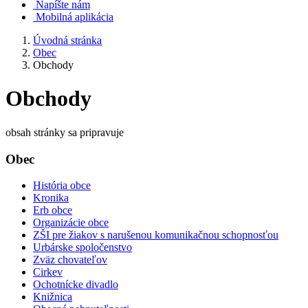
Napíšte nám
Mobilná aplikácia
Úvodná stránka
Obec
Obchody
Obchody
obsah stránky sa pripravuje
Obec
História obce
Kronika
Erb obce
Organizácie obce
ZŠI pre žiakov s narušenou komunikačnou schopnosťou
Urbárske spoločenstvo
Zväz chovateľov
Cirkev
Ochotnícke divadlo
Knižnica