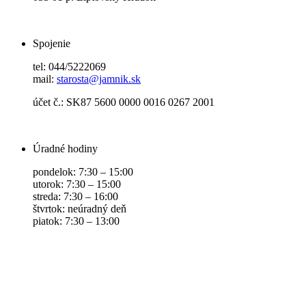
Spojenie
tel: 044/5222069
mail:
starosta@jamnik.sk
účet č.: SK87 5600 0000 0016 0267 2001
Úradné hodiny
pondelok: 7:30 – 15:00
utorok: 7:30 – 15:00
streda: 7:30 – 16:00
štvrtok: neúradný deň
piatok: 7:30 – 13:00