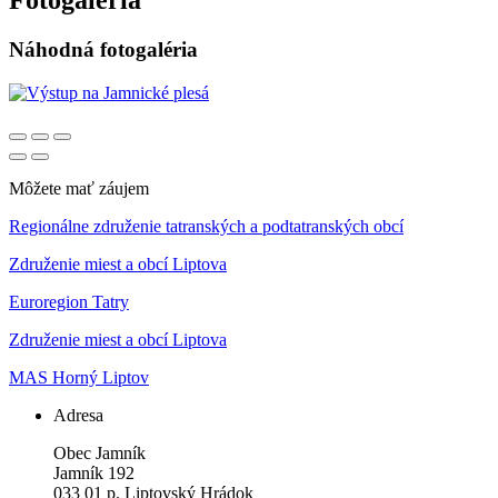
Fotogaléria
Náhodná fotogaléria
Môžete mať záujem
Regionálne združenie tatranských a podtatranských obcí
Združenie miest a obcí Liptova
Euroregion Tatry
Združenie miest a obcí Liptova
MAS Horný Liptov
Adresa
Obec Jamník
Jamník 192
033 01 p. Liptovský Hrádok