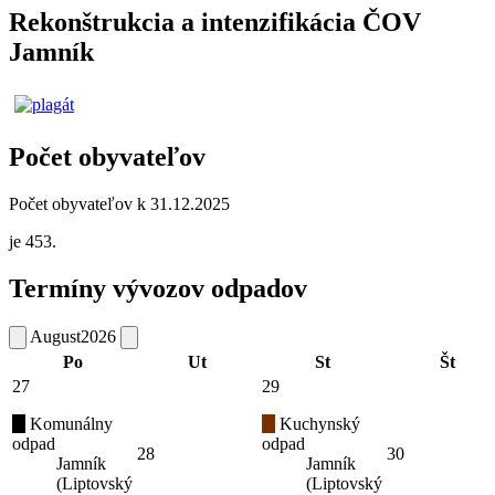
Rekonštrukcia a intenzifikácia ČOV
Jamník
Počet obyvateľov
Počet obyvateľov k 31.12.2025
je 453.
Termíny vývozov odpadov
August
2026
Po
Ut
St
Št
27
29
Komunálny
Kuchynský
odpad
odpad
28
30
Jamník
Jamník
(Liptovský
(Liptovský