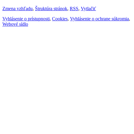
Zmena vzhľadu
,
Štruktúra stránok
,
RSS
,
Vytlačiť
Vyhlásenie o prístupnosti
,
Cookies
,
Vyhlásenie o ochrane súkromia
,
Webové sídlo