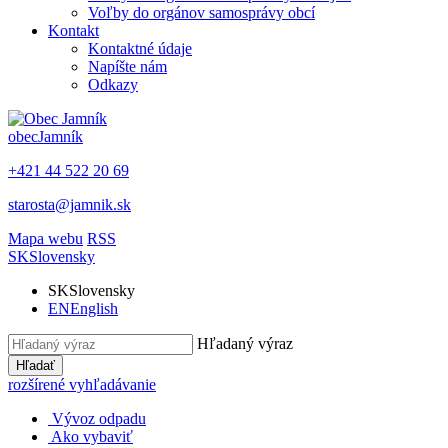
Voľby do orgánov samosprávy obcí
Kontakt
Kontaktné údaje
Napíšte nám
Odkazy
obec
Jamník
+421 44 522 20 69
starosta@jamnik.sk
Mapa webu
RSS
SK
Slovensky
SK
Slovensky
EN
English
Hľadaný výraz
Hľadať
rozšírené vyhľadávanie
Vývoz odpadu
Ako vybaviť