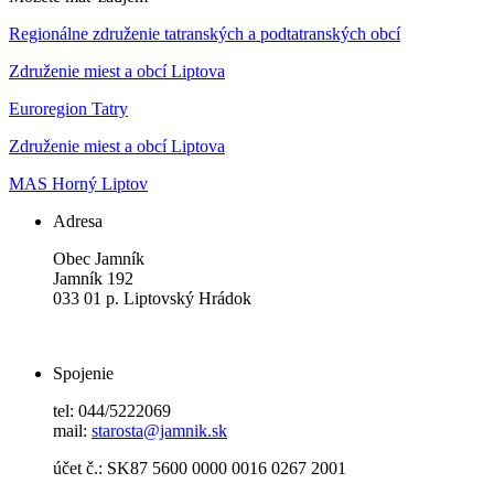
Regionálne združenie tatranských a podtatranských obcí
Združenie miest a obcí Liptova
Euroregion Tatry
Združenie miest a obcí Liptova
MAS Horný Liptov
Adresa
Obec Jamník
Jamník 192
033 01 p. Liptovský Hrádok
Spojenie
tel: 044/5222069
mail:
starosta@jamnik.sk
účet č.: SK87 5600 0000 0016 0267 2001