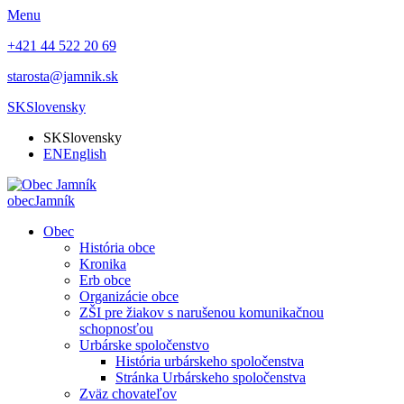
Menu
+421 44 522 20 69
starosta@jamnik.sk
SK
Slovensky
SK
Slovensky
EN
English
obec
Jamník
Obec
História obce
Kronika
Erb obce
Organizácie obce
ZŠI pre žiakov s narušenou komunikačnou
schopnosťou
Urbárske spoločenstvo
História urbárskeho spoločenstva
Stránka Urbárskeho spoločenstva
Zväz chovateľov