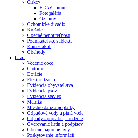
Cirkev
ECAV Jamník
Fotogaléria
Oznamy
Ochotnícke divadlo
Knižnica
Obecné nehnuteľnosti
Podnikateľské subjekty
Kam v okolí
Obchody
Úrad
Vedenie obce
Cintorín
Dotácie
Elektronizácia
Evidencia obyvateľstva
Evidencia psov
Evidencia stavieb
Matrika
Miestne dane a poplatky
Odpadové vody a pitná voda
Odpady - poplatok, triedenie
Overovanie listín a podpisov
Obecné nájomné byty
Poskytovanie informácií