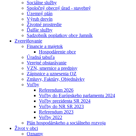
Sociálne služby
Spoločný obecný úrad - stavebný
Územný plán
Výrub drevín
Životné prostredie
Ďalšie služby
Sadzobník poplatkov obce Jamník
Zverejňovanie
Financie a majetok
Hospodárenie obce
Úradná tabuľa
Verejné obstarávanie
VZN, smernice a predpisy
Zápisnice a uznesenia OZ
Zmluvy, Faktúry, Objednávky
Voľby
Referendum 2026
Voľby do Európskeho parlamentu 2024
Voľby prezidenta SR 2024
Voľby do NR SR 2023
Referendum 2023
Voľby 2022
Plán hospodárskeho a sociálneho rozvoja
Život v obci
Oznamy