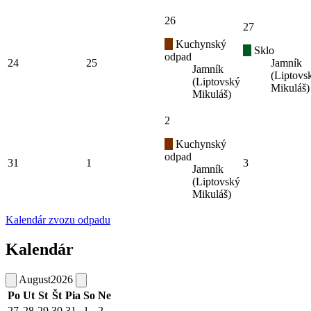
26
27
Kuchynský
Sklo
odpad
24
25
Jamník
Jamník
(Liptovs
(Liptovský
Mikuláš)
Mikuláš)
2
Kuchynský
odpad
31
1
3
Jamník
(Liptovský
Mikuláš)
Kalendár zvozu odpadu
Kalendár
August
2026
Po
Ut
St
Št
Pia
So
Ne
27
28
29
30
31
1
2