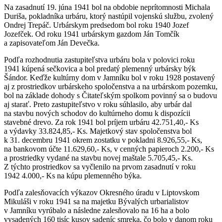
Na zasadnutí 19. júna 1941 bol na obdobie neprítomnosti Michala
Duriša, pokladníka urbáru, ktorý nastúpil vojenskú službu, zvolený
Ondrej Trepáč. Urbárskym predsedom bol roku 1940 Jozef
Jozefček. Od roku 1941 urbárskym gazdom Ján Tomčík
a zapisovateľom Ján Devečka.
Podľa rozhodnutia zastupiteľstva urbáru bola v polovici roku
1941 kúpená sečkovica a bol predatý plemenný urbársky býk
Šándor. Keďže kultúrny dom v Jamníku bol v roku 1928 postavený
aj z prostriedkov urbárskeho spoločenstva a na urbárskom pozemku,
bol na základe dohody s Čitateľským spolkom povinný sa o budovu
aj starať. Preto zastupiteľstvo v roku súhlasilo, aby urbár dal
na stavbu nových schodov do kultúrneho domu k dispozícii
stavebné drevo. Za rok 1941 bol príjem urbáru 42.751,40,- Ks
a výdavky 33.824,85,- Ks. Majetkový stav spoločenstva bol
k 31. decembru 1941 okrem zostatku v pokladni 8.926,55,- Ks,
na bankovom účte 11.629,60,- Ks, v cenných papieroch 2.200,- Ks
a prostriedky vydané na stavbu novej maštale 5.705,45,- Ks.
Z týchto prostriedkov sa vyčlenilo na prvom zasadnutí v roku
1942 4.000,- Ks na kúpu plemenného býka.
Podľa zalesňovacích výkazov Okresného úradu v Liptovskom
Mikuláši v roku 1941 sa na majetku Bývalých urbarialistov
v Jamníku vyrúbalo a následne zalesňovalo na 16 ha a bolo
vysadených 160 tisíc kusov sadeníc smreka, čo bolo v danom roku