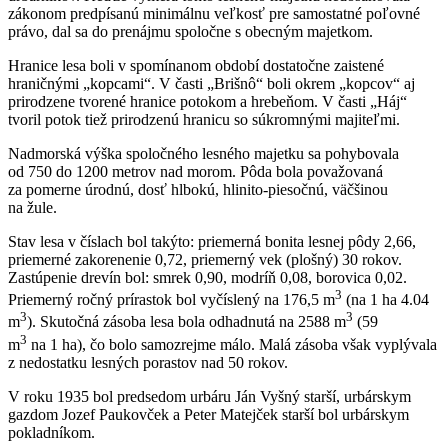
zákonom predpísanú minimálnu veľkosť pre samostatné poľovné
právo, dal sa do prenájmu spoločne s obecným majetkom.
Hranice lesa boli v spomínanom období dostatočne zaistené
hraničnými „kopcami“. V časti „Brišnô“ boli okrem „kopcov“ aj
prirodzene tvorené hranice potokom a hrebeňom. V časti „Háj“
tvoril potok tiež prirodzenú hranicu so súkromnými majiteľmi.
Nadmorská výška spoločného lesného majetku sa pohybovala
od 750 do 1200 metrov nad morom. Pôda bola považovaná
za pomerne úrodnú, dosť hlbokú, hlinito-piesočnú, väčšinou
na žule.
Stav lesa v číslach bol takýto: priemerná bonita lesnej pôdy 2,66,
priemerné zakorenenie 0,72, priemerný vek (plošný) 30 rokov.
Zastúpenie drevín bol: smrek 0,90, modríň 0,08, borovica 0,02.
3
Priemerný ročný prírastok bol vyčíslený na 176,5 m
(na 1 ha 4.04
3
3
m
). Skutočná zásoba lesa bola odhadnutá na 2588 m
(59
3
m
na 1 ha), čo bolo samozrejme málo. Malá zásoba však vyplývala
z nedostatku lesných porastov nad 50 rokov.
V roku 1935 bol predsedom urbáru Ján Vyšný starší, urbárskym
gazdom Jozef Paukovček a Peter Matejček starší bol urbárskym
pokladníkom.