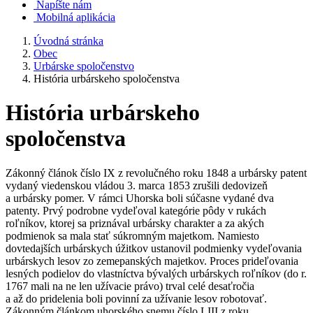
Napíšte nám
Mobilná aplikácia
Úvodná stránka
Obec
Urbárske spoločenstvo
História urbárskeho spoločenstva
História urbárskeho
spoločenstva
Zákonný článok číslo IX z revolučného roku 1848 a urbársky patent
vydaný viedenskou vládou 3. marca 1853 zrušili dedovizeň
a urbársky pomer. V rámci Uhorska boli súčasne vydané dva
patenty. Prvý podrobne vydeľoval kategórie pôdy v rukách
roľníkov, ktorej sa priznával urbársky charakter a za akých
podmienok sa mala stať súkromným majetkom. Namiesto
dovtedajších urbárskych úžitkov ustanovil podmienky vydeľovania
urbárskych lesov zo zemepanských majetkov. Proces prideľovania
lesných podielov do vlastníctva bývalých urbárskych roľníkov (do r.
1767 mali na ne len užívacie právo) trval celé desaťročia
a až do pridelenia boli povinní za užívanie lesov robotovať.
Zákonným článkom uhorského snemu číslo LIII z roku