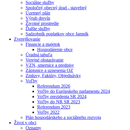
Sociálne služby
Spoločný obecný úrad - stavebný
Územný plán
Výrub drevín
Životné prostredie
Ďalšie služby
Sadzobník poplatkov obce Jamník
Zverejňovanie
Financie a majetok
Hospodárenie obce
Úradná tabuľa
Verejné obstarávanie
VZN, smernice a predpisy
Zápisnice a uznesenia OZ
Zmluvy, Faktúry, Objednávky
Voľby
Referendum 2026
Voľby do Európskeho parlamentu 2024
Voľby prezidenta SR 2024
Voľby do NR SR 2023
Referendum 2023
Voľby 2022
Plán hospodárskeho a sociálneho rozvoja
Život v obci
Oznamy