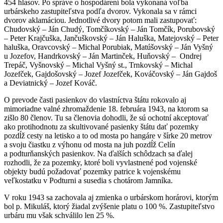
454 hlasov. Po správe o hospodárení bola vykonaná voľba
urbárskeho zastupiteľstva podľa dvorov. Vykonala sa v rámci
dvorov aklamáciou. Jednotlivé dvory potom mali zastupovať:
Chudovský – Ján Chudý, Tomčíkovský – Ján Tomčík, Porubovský
– Peter Krajčuška, Jančuškovský – Ján Haluška, Matejovský – Peter
haluška, Oravcovský – Michal Porubiak, Matúšovský – Ján Vyšný
u Jozefov, Handrkovský – Ján Martinček, Huňovský – Ondrej
Trepáč, Vyšnovský – Michal Vyšný st., Trnkovský – Michal
Jozefček, Gajdošovský – Jozef Jozefček, Kováčovský – Ján Gajdoš
a Deviatnický – Jozef Kováč.
O prevode časti pasienkov do vlastníctva štátu rokovalo aj
mimoriadne valné zhromaždenie 18. februára 1943, na ktorom sa
zišlo 80 členov. Tu sa členovia dohodli, že sú ochotní akceptovať
ako protihodnotu za skultivované pasienky štátu dať pozemky
pozdĺž cesty na letisko a to od mosta po hangáre v šírke 20 metrov
a svoju čiastku z výhonu od mosta na juh pozdĺž Celín
a podturňanských pasienkov. Na ďalších schôdzach sa ďalej
rozhodli, že za pozemky, ktoré boli vyvlastnené pod vojenské
objekty budú požadovať pozemky patrice k vojenskému
veľkostatku v Podturni a susedia s chotárom Jamníka.
V roku 1943 sa zachovala aj zmienka o urbárskom horárovi, ktorým
bol p. Mikuláš, ktorý žiadal zvýšenie platu o 100 %. Zastupiteľstvo
urbáru mu však schválilo len 25 %.