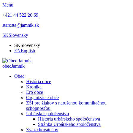
Menu
+421 44 522 20 69
starosta@jamnik.sk
SK
Slovensky
SK
Slovensky
EN
English
obec
Jamník
Obec
História obce
Kronika
Erb obce
Organizácie obce
ZŠI pre žiakov s narušenou komunikačnou
schopnosťou
Urbárske spoločenstvo
História urbárskeho spoločenstva
Stránka Urbárskeho spoločenstva
Zväz chovateľov