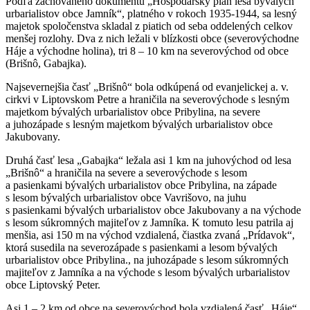
Podľa zachovaného dokumentu „Hospodársky plán lesa bývalých
urbarialistov obce Jamník“, platného v rokoch 1935-1944, sa lesný
majetok spoločenstva skladal z piatich od seba oddelených celkov
menšej rozlohy. Dva z nich ležali v blízkosti obce (severovýchodne
Háje a východne holina), tri 8 – 10 km na severovýchod od obce
(Brišnô, Gabajka).
Najsevernejšia časť „Brišnô“ bola odkúpená od evanjelickej a. v.
cirkvi v Liptovskom Petre a hraničila na severovýchode s lesným
majetkom bývalých urbarialistov obce Pribylina, na severe
a juhozápade s lesným majetkom bývalých urbarialistov obce
Jakubovany.
Druhá časť lesa „Gabajka“ ležala asi 1 km na juhovýchod od lesa
„Brišnô“ a hraničila na severe a severovýchode s lesom
a pasienkami bývalých urbarialistov obce Pribylina, na západe
s lesom bývalých urbarialistov obce Vavrišovo, na juhu
s pasienkami bývalých urbarialistov obce Jakubovany a na východe
s lesom súkromných majiteľov z Jamníka. K tomuto lesu patrila aj
menšia, asi 150 m na východ vzdialená, čiastka zvaná „Prídavok“,
ktorá susedila na severozápade s pasienkami a lesom bývalých
urbarialistov obce Pribylina., na juhozápade s lesom súkromných
majiteľov z Jamníka a na východe s lesom bývalých urbarialistov
obce Liptovský Peter.
Asi 1 – 2 km od obce na severovýchod bola vzdialená časť „Háje“