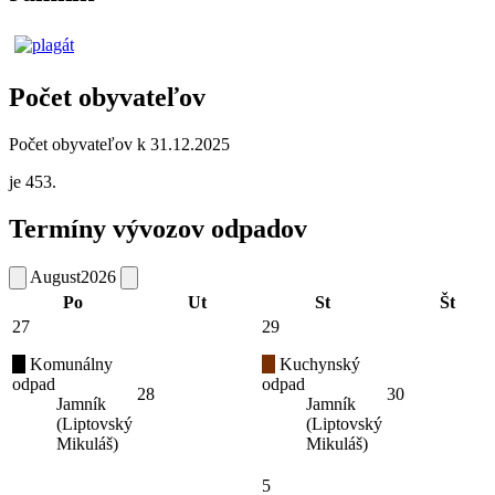
Počet obyvateľov
Počet obyvateľov k 31.12.2025
je 453.
Termíny vývozov odpadov
August
2026
Po
Ut
St
Št
27
29
Komunálny
Kuchynský
odpad
odpad
28
30
Jamník
Jamník
(Liptovský
(Liptovský
Mikuláš)
Mikuláš)
5