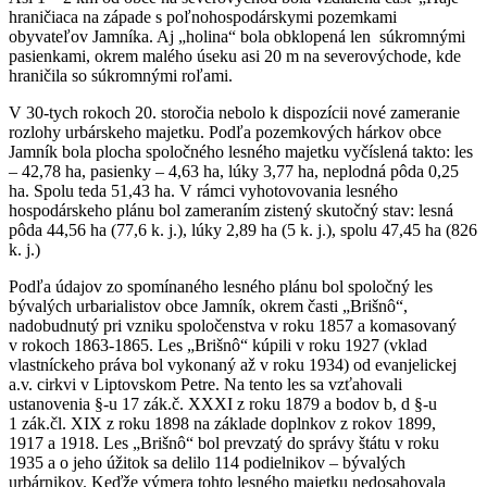
hraničiaca na západe s poľnohospodárskymi pozemkami
obyvateľov Jamníka. Aj „holina“ bola obklopená len súkromnými
pasienkami, okrem malého úseku asi 20 m na severovýchode, kde
hraničila so súkromnými roľami.
V 30-tych rokoch 20. storočia nebolo k dispozícii nové zameranie
rozlohy urbárskeho majetku. Podľa pozemkových hárkov obce
Jamník bola plocha spoločného lesného majetku vyčíslená takto: les
– 42,78 ha, pasienky – 4,63 ha, lúky 3,77 ha, neplodná pôda 0,25
ha. Spolu teda 51,43 ha. V rámci vyhotovovania lesného
hospodárskeho plánu bol zameraním zistený skutočný stav: lesná
pôda 44,56 ha (77,6 k. j.), lúky 2,89 ha (5 k. j.), spolu 47,45 ha (826
k. j.)
Podľa údajov zo spomínaného lesného plánu bol spoločný les
bývalých urbarialistov obce Jamník, okrem časti „Brišnô“,
nadobudnutý pri vzniku spoločenstva v roku 1857 a komasovaný
v rokoch 1863-1865. Les „Brišnô“ kúpili v roku 1927 (vklad
vlastníckeho práva bol vykonaný až v roku 1934) od evanjelickej
a.v. cirkvi v Liptovskom Petre. Na tento les sa vzťahovali
ustanovenia §-u 17 zák.č. XXXI z roku 1879 a bodov b, d §-u
1 zák.čl. XIX z roku 1898 na základe doplnkov z rokov 1899,
1917 a 1918. Les „Brišnô“ bol prevzatý do správy štátu v roku
1935 a o jeho úžitok sa delilo 114 podielnikov – bývalých
urbárnikov. Keďže výmera tohto lesného majetku nedosahovala