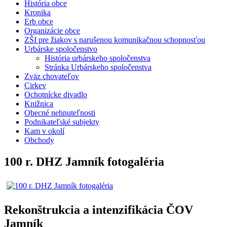
História obce
Kronika
Erb obce
Organizácie obce
ZŠI pre žiakov s narušenou komunikačnou schopnosťou
Urbárske spoločenstvo
História urbárskeho spoločenstva
Stránka Urbárskeho spoločenstva
Zväz chovateľov
Cirkev
Ochotnícke divadlo
Knižnica
Obecné nehnuteľnosti
Podnikateľské subjekty
Kam v okolí
Obchody
100 r. DHZ Jamník fotogaléria
Rekonštrukcia a intenzifikácia ČOV
Jamník