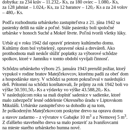
dobytka: za 234 kráv – 11.232,- Ks, za 180 oviec – 1.080,- Ks,
za 128 jahniat – 1.024,- Ks, za 12 baranov – 120,- Ks a za 24 volov
– 480,- Ks.
Podľa rozhodnutia urbárskeho zastupiteľstva z 21. júna 1942 sa
pasienky delili na stále a poľné. Stále pasienky boli spoločné
urbárske v honoch Suché a Mokré štvrte. Poľnú tvorili všetky lúky.
Urbár aj v roku 1942 dal opraviť priestory kultúrneho domu.
Kultúrny dom bol vybielený, opravené okná a dreváreň. Ako
protihodnota mali neskôr slúžiť poplatky za výborové schôdze
spolkov, ktoré v Jamníku v tomto období vyvíjali činnosť.
Schôdzu urbárskeho výboru 25. januára 1943 prerušil požiar, ktorý
vypukol v rodine bratov Matejčekovcov, ktorému padli za obeť dom
a hospodárske stavy. V schôdzi sa potom pokračoval v nasledujúci
deň. Prítomní na schôdzi konštatovali, že príjmy za rok 1942 boli vo
výške 50.591,50,- Ks a výdavky vo výške 43.588,20,- Ks.
V nasledujúcom roku sa mali doplniť sadenice v sadienke, ktoré
malo zabezpečiť lesné oddelenie Okresného úradu v Liptovskom
Mikuláši. Urbárske zastupiteľstvo sa dohodlo aj na tom,
že poškodeným Matejčekovcom poskytne drevo na opravu domu
3
3
a stavov zadarmo – z vývratov v Gabajke 10 m
a z Nemovej 5 m
.
Z ďalšieho stavebného dreva sa malo postaviť za Ivanišovcami
na mieste starého urbárskeho humna nové.