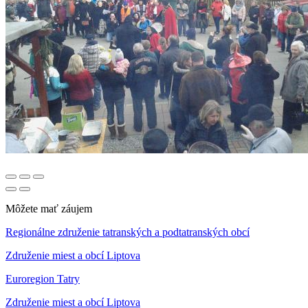
Môžete mať záujem
Regionálne združenie tatranských a podtatranských obcí
Združenie miest a obcí Liptova
Euroregion Tatry
Združenie miest a obcí Liptova