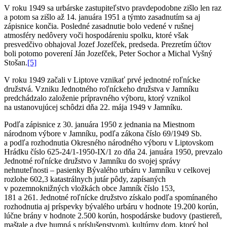
V roku 1949 sa urbárske zastupiteľstvo pravdepodobne zišlo len raz
a potom sa zišlo až 14. januára 1951 a týmto zasadnutím sa aj
zápisnice končia. Posledné zasadnutie bolo vedené v rušnej
atmosféry nedôvery voči hospodáreniu spolku, ktoré však
presvedčivo obhajoval Jozef Jozefček, predseda. Prezretím účtov
boli potomo poverení Ján Jozefček, Peter Sochor a Michal Vyšný
Stošan.
[5]
V roku 1949 začali v Liptove vznikať prvé jednotné roľnícke
družstvá. Vzniku Jednotného roľníckeho družstva v Jamníku
predchádzalo založenie prípravného výboru, ktorý vznikol
na ustanovujúcej schôdzi dňa 22. mája 1949 v Jamníku.
Podľa zápisnice z 30. januára 1950 z jednania na Miestnom
národnom výbore v Jamníku, podľa zákona číslo 69/1949 Sb.
a podľa rozhodnutia Okresného národného výboru v Liptovskom
Hrádku číslo 625-24/1-1950-IX/1 zo dňa 24. januára 1950, prevzalo
Jednotné roľnícke družstvo v Jamníku do svojej správy
nehnuteľnosti – pasienky Bývalého urbáru v Jamníku v celkovej
rozlohe 602,3 katastrálnych jutár pôdy, zapísaných
v pozemnoknižných vložkách obce Jamník číslo 153,
181 a 261. Jednotné roľnícke družstvo získalo podľa spomínaného
rozhodnutia aj príspevky bývalého urbáru v hodnote 19.200 korún,
lúčne brány v hodnote 2.500 korún, hospodárske budovy (pastiereň,
maštale a dve humná s príslušenstvom), kultúrny dom, ktorý bol