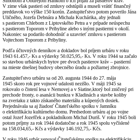
Šimonom a Ondrejom Hankom o ich prijatí za pastierov kráv.
V zime však pastieri od zmluvy odstúpili a museli vrátiť finančný
preddavok vo výške 150 korún. Zastupiteľstvo potom poverilo Jána
Uličného, Jozefa Debnára a Michala Kuchárika, aby jednali
s pastierom Chlebom z Liptovského Petra a v prípade neúspechu
s pastierom Toporom v Pribyline alebo s inými pastiermi v okolí.
Nakoniec sa podarilo dohodnúť a uzavrieť zmluvu s pastierom
Vojtechom Toporom z Pribyliny.
Podľa účtovných denníkov a dokladov bol príjem urbáru v roku
1943 61.457,- Ks a výdavky 50.025,95,- Ks. V roku 1944 sa začalo
so stavbou urbárskych bytov pre dvoch pastierov kráv – pastierní
na mieste dnešnej budovy obecného úradu a požiarnej zbrojnice.
Zastupiteľstvo urbáru sa od 20. augusta 1944 do 27. mája
1945 skoro rok pre vojnové udalosti nezišlo. V máji 1945 sa
rokovalo o čistení lesa v Nemovej a v Siatine,ktorý bol zničený pri
prechode fronty, o asanácii bunkra v Kladinách a stavbe koliby
na zveriaku z takto získaného materiálu a kúpených dosiek.
Prejednávala sa aj žiadosť Čitateľského spolku v Jamníku
o elektrifikáciu kultúrneho domu. Predsedom urbáru aj po vojne
ostal Jozef Jozefček a pokladníkom Michal Duriš. V roku 1945 boli
potom príjmy za rok 1944 dodatočne a rok 1945 spolu vyčíslené
na 158.034,65,- Kčs a výdavky 146.192,75,- Kčs.
V roku 1946 urbár venoval Čitateľskému spolku na elektrifikáciu