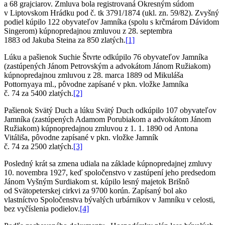
a 68 grajciarov. Zmluva bola registrovaná Okresným súdom
v Liptovskom Hrádku pod č. tk 3791/1874 (ukl. zn. 59/82). Zvyšný
podiel kúpilo 122 obyvateľov Jamníka (spolu s krčmárom Dávidom
Singerom) kúpnopredajnou zmluvou z 28. septembra
1883 od Jakuba Steina za 850 zlatých.
[1]
Lúku a pašienok Suchie Štvrte odkúpilo 76 obyvateľov Jamníka
(zastúpených Jánom Petrovským a advokátom Jánom Ružiakom)
kúpnopredajnou zmluvou z 28. marca 1889 od Mikuláša
Pottornyaya ml., pôvodne zapísané v pkn. vložke Jamníka
č. 74 za 5400 zlatých.
[2]
Pašienok Svätý Duch a lúku Svätý Duch odkúpilo 107 obyvateľov
Jamníka (zastúpených Adamom Porubiakom a advokátom Jánom
Ružiakom) kúpnopredajnou zmluvou z 1. 1. 1890 od Antona
Vitáliša, pôvodne zapísané v pkn. vložke Jamník
č. 74 za 2500 zlatých.
[3]
Posledný krát sa zmena udiala na základe kúpnopredajnej zmluvy
10. novembra 1927, keď spoločenstvo v zastúpení jeho predsedom
Jánom Vyšným Surdiakom st. kúpilo lesný majetok Brišnô
od Svätopeterskej cirkvi za 9700 korún. Zapísaný bol ako
vlastníctvo Spoločenstva bývalých urbárnikov v Jamníku v celosti,
bez vyčíslenia podielov.
[4]