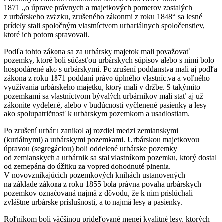
1871 „o úprave právnych a majetkových pomerov zostalých
z urbárskeho zväzku, zrušeného zákonmi z roku 1848“ sa lesné
prídely stali spoločným vlastníctvom urbariálnych spoločenstiev,
ktoré ich potom spravovali.
Podľa tohto zákona sa za urbársky majetok mali považovať
pozemky, ktoré boli súčasťou urbárskych súpisov alebo s nimi bolo
hospodárené ako s urbárskymi. Po zrušení poddanstva mali aj podľa
zákona z roku 1871 poddaní právo úplného vlastníctva a voľného
využívania urbárskeho majetku, ktorý mali v držbe. S takýmito
pozemkami sa vlastníctvom bývalých urbárnikov mali stať aj už
zákonite vydelené, alebo v budúcnosti vyčlenené pasienky a lesy
ako spolupatričnosť k urbárskym pozemkom a usadlostiam.
Po zrušení urbáru zanikol aj rozdiel medzi zemianskymi
(kuriálnymi) a urbárskymi pozemkami. Urbárskou majetkovou
úpravou (segregáciou) boli oddelené urbárske pozemky
od zemianskych a urbárnik sa stal vlastníkom pozemku, ktorý dostal
od zemepána do úžitku za vopred dohodnuté plnenia.
V novovznikajúcich pozemkových knihách ustanovených
na základe zákona z roku 1855 bola právna povaha urbárskych
pozemkov označovaná najmä z dôvodu, že k nim prislúchali
zvláštne urbárske príslušnosti, a to najmä lesy a pasienky.
Roľníkom boli väčšinou prideľované menej kvalitné lesy, ktorých