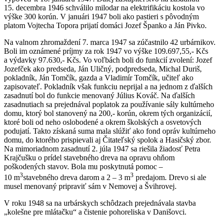
15. decembra 1946 schválilo milodar na elektrifikáciu kostola vo
výške 300 korún. V januári 1947 boli ako pastieri s pôvodným
platom Vojtecha Topora prijatí domáci Jozef Španko a Ján Pivko.
Na valnom zhromaždení 7. marca 1947 sa zúčastnilo 42 urbárnikov.
Boli im oznámené príjmy za rok 1947 vo výške 109.697,55,- Kčs
a výdavky 97.630,- Kčs. Vo voľbách boli do funkcií zvolení: Jozef
Jozefček ako predseda, Ján Uličný, podpredseda, Michal Duriš,
pokladník, Ján Tomčík, gazda a Vladimír Tomčík, učiteľ ako
zapisovateľ. Pokladník však funkciu neprijal a na jednom z ďalších
zasadnutí bol do funkcie menovaný Július Kováč. Na ďalších
zasadnutiach sa prejednával poplatok za používanie sály kultúrneho
domu, ktorý bol stanovený na 200,- korún, okrem tých organizácií,
ktoré boli od neho oslobodené a okrem školských a osvetových
podujatí. Takto získaná suma mala slúžiť ako fond opráv kultúrneho
domu, do ktorého prispievali aj Čitateľský spolok a Hasičský zbor.
Na mimoriadnom zasadnutí 2. júla 1947 sa riešila žiadosť Petra
Krajčušku o prídel stavebného dreva na opravu ohňom
poškodených stavov. Bola mu poskytnutá pomoc –
3
3
10 m
stavebného dreva darom a 2 – 3 m
predajom. Drevo si ale
musel menovaný pripraviť sám v Nemovej a Švihrovej.
V roku 1948 sa na urbárskych schôdzach prejednávala stavba
„kolešne pre mlátačku“ a čistenie pohoreliska v Danišovci.