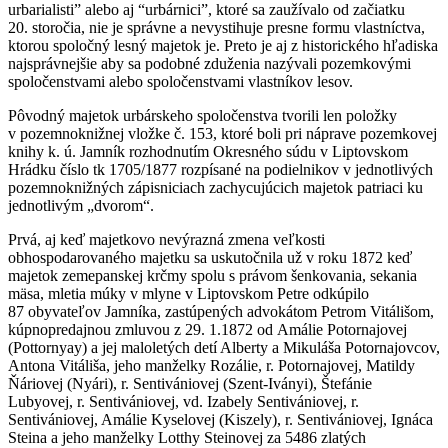
urbarialisti” alebo aj “urbárnici”, ktoré sa zaužívalo od začiatku
20. storočia, nie je správne a nevystihuje presne formu vlastníctva,
ktorou spoločný lesný majetok je. Preto je aj z historického hľadiska
najsprávnejšie aby sa podobné zduženia nazývali pozemkovými
spoločenstvami alebo spoločenstvami vlastníkov lesov.
Pôvodný majetok urbárskeho spoločenstva tvorili len položky
v pozemnoknižnej vložke č. 153, ktoré boli pri náprave pozemkovej
knihy k. ú. Jamník rozhodnutím Okresného súdu v Liptovskom
Hrádku číslo tk 1705/1877 rozpísané na podielnikov v jednotlivých
pozemnoknižných zápisniciach zachycujúcich majetok patriaci ku
jednotlivým „dvorom“.
Prvá, aj keď majetkovo nevýrazná zmena veľkosti
obhospodarovaného majetku sa uskutočnila už v roku 1872 keď
majetok zemepanskej krčmy spolu s právom šenkovania, sekania
mäsa, mletia múky v mlyne v Liptovskom Petre odkúpilo
87 obyvateľov Jamníka, zastúpených advokátom Petrom Vitálišom,
kúpnopredajnou zmluvou z 29. 1.1872 od Amálie Potornajovej
(Pottornyay) a jej maloletých detí Alberty a Mikuláša Potornajovcov,
Antona Vitáliša, jeho manželky Rozálie, r. Potornajovej, Matildy
Ňáriovej (Nyári), r. Sentivániovej (Szent-Iványi), Štefánie
Lubyovej, r. Sentivániovej, vd. Izabely Sentivániovej, r.
Sentivániovej, Amálie Kyselovej (Kiszely), r. Sentivániovej, Ignáca
Steina a jeho manželky Lotthy Steinovej za 5486 zlatých