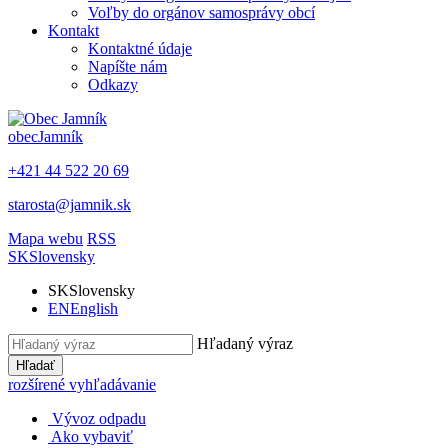
Voľby do orgánov samosprávy obcí
Kontakt
Kontaktné údaje
Napíšte nám
Odkazy
obec
Jamník
+421 44 522 20 69
starosta@jamnik.sk
Mapa webu
RSS
SK
Slovensky
SK
Slovensky
EN
English
Hľadaný výraz
Hľadať
rozšírené vyhľadávanie
Vývoz odpadu
Ako vybaviť