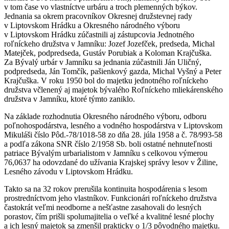
v tom čase vo vlastníctve urbáru a troch plemenných býkov.
Jednania sa okrem pracovníkov Okresnej družstevnej rady
v Liptovskom Hrádku a Okresného národného výboru
v Liptovskom Hrádku zúčastnili aj zástupcovia Jednotného
roľníckeho družstva v Jamníku: Jozef Jozefček, predseda, Michal
Matejček, podpredseda, Gustáv Porubiak a Koloman Krajčuška.
Za Bývalý urbár v Jamníku sa jednania zúčastnili Ján Uličný,
podpredseda, Ján Tomčík, pašienkový gazda, Michal Vyšný a Peter
Krajčuška. V roku 1950 bol do majetku jednotného roľníckeho
družstva včlenený aj majetok bývalého Roľníckeho mliekárenského
družstva v Jamníku, ktoré týmto zaniklo.
Na základe rozhodnutia Okresného národného výboru, odboru
poľnohospodárstva, lesného a vodného hospodárstva v Liptovskom
Mikuláši číslo Pôd.-78/1018-58 zo dňa 28. júla 1958 a č. 78/993-58
a podľa zákona SNR číslo 2/1958 Sb. boli ostatné nehnuteľnosti
patriace Bývalým urbarialistom v Jamníku s celkovou výmerou
76,0637 ha odovzdané do užívania Krajskej správy lesov v Žiline,
Lesného závodu v Liptovskom Hrádku.
Takto sa na 32 rokov prerušila kontinuita hospodárenia s lesom
prostredníctvom jeho vlastníkov. Funkcionári roľníckeho družstva
častokrát veľmi neodborne a nešťastne zasahovali do lesných
porastov, čím prišli spolumajitelia o veľké a kvalitné lesné plochy
a ich lesný majetok sa zmenšil prakticky o 1/3 pôvodného majetku.