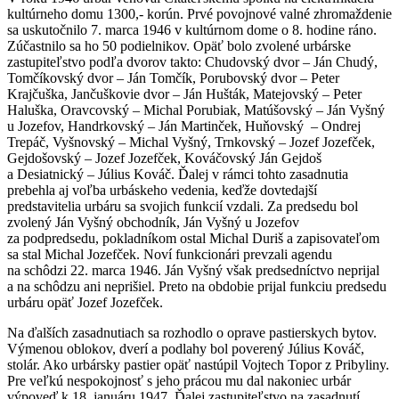
kultúrneho domu 1300,- korún. Prvé povojnové valné zhromaždenie
sa uskutočnilo 7. marca 1946 v kultúrnom dome o 8. hodine ráno.
Zúčastnilo sa ho 50 podielnikov. Opäť bolo zvolené urbárske
zastupiteľstvo podľa dvorov takto: Chudovský dvor – Ján Chudý,
Tomčíkovský dvor – Ján Tomčík, Porubovský dvor – Peter
Krajčuška, Jančuškovie dvor – Ján Hušták, Matejovský – Peter
Haluška, Oravcovský – Michal Porubiak, Matúšovský – Ján Vyšný
u Jozefov, Handrkovský – Ján Martinček, Huňovský – Ondrej
Trepáč, Vyšnovský – Michal Vyšný, Trnkovský – Jozef Jozefček,
Gejdošovský – Jozef Jozefček, Kováčovský Ján Gejdoš
a Desiatnický – Július Kováč. Ďalej v rámci tohto zasadnutia
prebehla aj voľba urbáskeho vedenia, keďže dovtedajší
predstavitelia urbáru sa svojich funkcií vzdali. Za predsedu bol
zvolený Ján Vyšný obchodník, Ján Vyšný u Jozefov
za podpredsedu, pokladníkom ostal Michal Duriš a zapisovateľom
sa stal Michal Jozefček. Noví funkcionári prevzali agendu
na schôdzi 22. marca 1946. Ján Vyšný však predsedníctvo neprijal
a na schôdzu ani neprišiel. Preto na obdobie prijal funkciu predsedu
urbáru opäť Jozef Jozefček.
Na ďalších zasadnutiach sa rozhodlo o oprave pastierskych bytov.
Výmenou oblokov, dverí a podlahy bol poverený Július Kováč,
stolár. Ako urbársky pastier opäť nastúpil Vojtech Topor z Pribyliny.
Pre veľkú nespokojnosť s jeho prácou mu dal nakoniec urbár
výpoveď k 18. januáru 1947. Ďalej zastupiteľstvo na zasadnutí