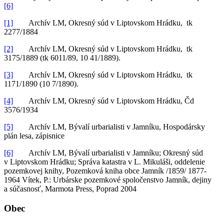
[6]
[1]
Archív LM, Okresný súd v Liptovskom Hrádku, tk
2277/1884
[2]
Archív LM, Okresný súd v Liptovskom Hrádku, tk
3175/1889 (tk 6011/89, 10 41/1889).
[3]
Archív LM, Okresný súd v Liptovskom Hrádku, tk
1171/1890 (10 7/1890).
[4]
Archív LM, Okresný súd v Liptovskom Hrádku, Čd
3576/1934
[5]
Archív LM, Bývalí urbarialisti v Jamníku, Hospodársky
plán lesa, zápisnice
[6]
Archív LM, Bývalí urbarialisti v Jamníku; Okresný súd
v Liptovskom Hrádku; Správa katastra v L. Mikuláši, oddelenie
pozemkovej knihy, Pozemková kniha obce Jamník /1859/ 1877-
1964 Vítek, P.: Urbárske pozemkové spoločenstvo Jamník, dejiny
a súčasnosť, Marmota Press, Poprad 2004
Obec