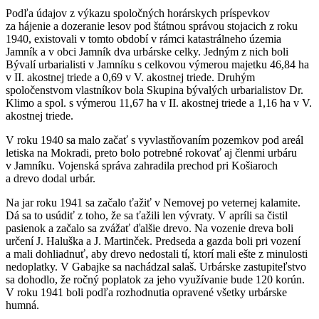
Podľa údajov z výkazu spoločných horárskych príspevkov
za hájenie a dozeranie lesov pod štátnou správou stojacich z roku
1940, existovali v tomto období v rámci katastrálneho územia
Jamník a v obci Jamník dva urbárske celky. Jedným z nich boli
Bývalí urbarialisti v Jamníku s celkovou výmerou majetku 46,84 ha
v II. akostnej triede a 0,69 v V. akostnej triede. Druhým
spoločenstvom vlastníkov bola Skupina bývalých urbarialistov Dr.
Klimo a spol. s výmerou 11,67 ha v II. akostnej triede a 1,16 ha v V.
akostnej triede.
V roku 1940 sa malo začať s vyvlastňovaním pozemkov pod areál
letiska na Mokradi, preto bolo potrebné rokovať aj členmi urbáru
v Jamníku. Vojenská správa zahradila prechod pri Košiaroch
a drevo dodal urbár.
Na jar roku 1941 sa začalo ťažiť v Nemovej po veternej kalamite.
Dá sa to usúdiť z toho, že sa ťažili len vývraty. V apríli sa čistil
pasienok a začalo sa zvážať ďalšie drevo. Na vozenie dreva boli
určení J. Haluška a J. Martinček. Predseda a gazda boli pri vození
a mali dohliadnuť, aby drevo nedostali tí, ktorí mali ešte z minulosti
nedoplatky. V Gabajke sa nachádzal salaš. Urbárske zastupiteľstvo
sa dohodlo, že ročný poplatok za jeho využívanie bude 120 korún.
V roku 1941 boli podľa rozhodnutia opravené všetky urbárske
humná.