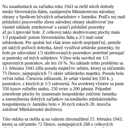
Na zasadnutiach na začiatku roku 1943 sa riešil návrh dohody
medzi Slovenským štátm, zastúpeným Ministerstvom národnej
obrany a Spolkom bývalých urbarialistov v Jamníku. Podľa nej mali
príslušníci pracovného zboru národnej obrany skultivovať (na
vlastné náklady zmeliorovať a zasiať) príslušné pozemky
až po Liptovské hole. Z celkovej takto skultivovanej plochy mala
1/3 pripadnúť potom Slovenskému štátu a 2/3 mali ostať
urbárnikom. Pre spolok bol však tento návrh neprijateľný, pretože
pri takých počtoch dobytka, ktorý využíval urbárske pasienky, by
bolo po odovzdaní 1/3 skultivovaných pozemkov potrebné prenajať
si pasienky od iných subjektov. Výbor teda navrhol nie 1/3
upravených pasienkov, ale len 10 %. Na základe tohto problému sa
13. februára 1943 zišla porada majiteľov urbáru, ktorej sa zúčastnilo
75 členov, zastupujúcich 71 oktáv urbárskeho majetku. Porada bola
veľmi rušná. Členovia zdôraznili, že urbár vlastní len 550 k. j.
pasienkov, z ktorých je 1/3 zalesnená. Na uvedenej výmere sa pasie
350 kusov rožného statku, 250 oviec a 200 jahniat. Prípadné
zmenšenie plochy by znamenalo hospodárske zničenie Jamníka
a znemožnenia dobrých začiatkov racionálneho mliekárenského
hospodárenia (v Jamníku bolo v 30-tych rokoch 20. storočia
založené Mliekárenské družstvo).
Táto otázka sa riešila aj na valnom zhromaždení 15. februára 1943,
ktorej sa zúčastnilo 72 členov, zastupujúcich 268 z celkových