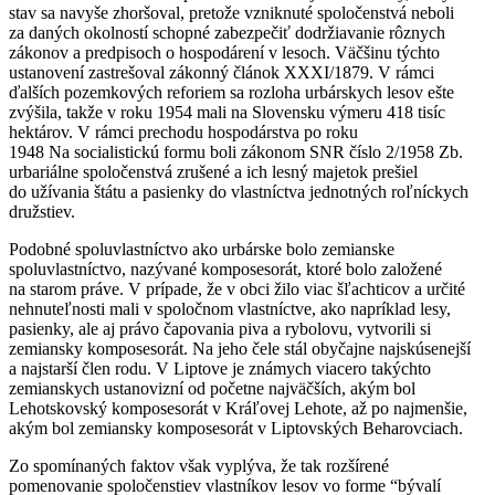
stav sa navyše zhoršoval, pretože vzniknuté spoločenstvá neboli
za daných okolností schopné zabezpečiť dodržiavanie rôznych
zákonov a predpisoch o hospodárení v lesoch. Väčšinu týchto
ustanovení zastrešoval zákonný článok XXXI/1879. V rámci
ďalších pozemkových reforiem sa rozloha urbárskych lesov ešte
zvýšila, takže v roku 1954 mali na Slovensku výmeru 418 tisíc
hektárov. V rámci prechodu hospodárstva po roku
1948 Na socialistickú formu boli zákonom SNR číslo 2/1958 Zb.
urbariálne spoločenstvá zrušené a ich lesný majetok prešiel
do užívania štátu a pasienky do vlastníctva jednotných roľníckych
družstiev.
Podobné spoluvlastníctvo ako urbárske bolo zemianske
spoluvlastníctvo, nazývané komposesorát, ktoré bolo založené
na starom práve. V prípade, že v obci žilo viac šľachticov a určité
nehnuteľnosti mali v spoločnom vlastníctve, ako napríklad lesy,
pasienky, ale aj právo čapovania piva a rybolovu, vytvorili si
zemiansky komposesorát. Na jeho čele stál obyčajne najskúsenejší
a najstarší člen rodu. V Liptove je známych viacero takýchto
zemianskych ustanovizní od početne najväčších, akým bol
Lehotskovský komposesorát v Kráľovej Lehote, až po najmenšie,
akým bol zemiansky komposesorát v Liptovských Beharovciach.
Zo spomínaných faktov však vyplýva, že tak rozšírené
pomenovanie spoločenstiev vlastníkov lesov vo forme “bývalí