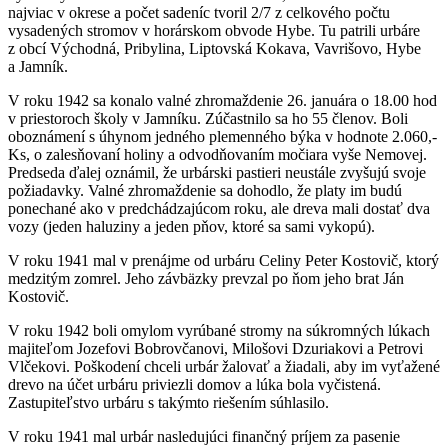
najviac v okrese a počet sadeníc tvoril 2/7 z celkového počtu
vysadených stromov v horárskom obvode Hybe. Tu patrili urbáre
z obcí Východná, Pribylina, Liptovská Kokava, Vavrišovo, Hybe
a Jamník.
V roku 1942 sa konalo valné zhromaždenie 26. januára o 18.00 hod
v priestoroch školy v Jamníku. Zúčastnilo sa ho 55 členov. Boli
oboznámení s úhynom jedného plemenného býka v hodnote 2.060,-
Ks, o zalesňovaní holiny a odvodňovaním močiara vyše Nemovej.
Predseda ďalej oznámil, že urbárski pastieri neustále zvyšujú svoje
požiadavky. Valné zhromaždenie sa dohodlo, že platy im budú
ponechané ako v predchádzajúcom roku, ale dreva mali dostať dva
vozy (jeden haluziny a jeden pňov, ktoré sa sami vykopú).
V roku 1941 mal v prenájme od urbáru Celiny Peter Kostovič, ktorý
medzitým zomrel. Jeho závbäzky prevzal po ňom jeho brat Ján
Kostovič.
V roku 1942 boli omylom vyrúbané stromy na súkromných lúkach
majiteľom Jozefovi Bobrovčanovi, Milošovi Dzuriakovi a Petrovi
Vlčekovi. Poškodení chceli urbár žalovať a žiadali, aby im vyťažené
drevo na účet urbáru priviezli domov a lúka bola vyčistená.
Zastupiteľstvo urbáru s takýmto riešením súhlasilo.
V roku 1941 mal urbár nasledujúci finančný príjem za pasenie