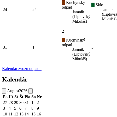
Kuchynský
Sklo
odpad
24
25
Jamník
Jamník
(Liptovs
(Liptovský
Mikuláš)
Mikuláš)
2
Kuchynský
odpad
31
1
3
Jamník
(Liptovský
Mikuláš)
Kalendár zvozu odpadu
Kalendár
August
2026
Po
Ut
St
Št
Pia
So
Ne
27
28
29
30
31
1
2
3
4
5
6
7
8
9
10
11
12
13
14
15
16