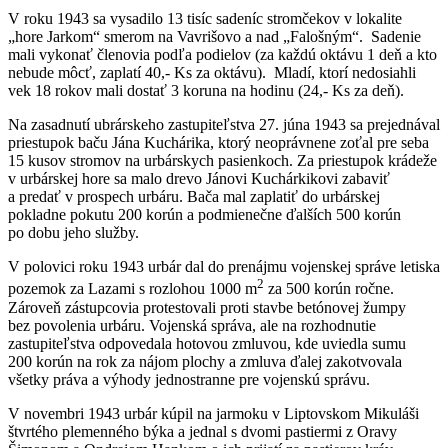
V roku 1943 sa vysadilo 13 tisíc sadeníc stromčekov v lokalite
„hore Jarkom“ smerom na Vavrišovo a nad „Falošným“. Sadenie
mali vykonať členovia podľa podielov (za každú oktávu 1 deň a kto
nebude môcť, zaplatí 40,- Ks za oktávu). Mladí, ktorí nedosiahli
vek 18 rokov mali dostať 3 koruna na hodinu (24,- Ks za deň).
Na zasadnutí ubrárskeho zastupiteľstva 27. júna 1943 sa prejednával
priestupok baču Jána Kuchárika, ktorý neoprávnene zoťal pre seba
15 kusov stromov na urbárskych pasienkoch. Za priestupok krádeže
v urbárskej hore sa malo drevo Jánovi Kuchárkikovi zabaviť
a predať v prospech urbáru. Bača mal zaplatiť do urbárskej
pokladne pokutu 200 korún a podmienečne ďalších 500 korún
po dobu jeho služby.
V polovici roku 1943 urbár dal do prenájmu vojenskej správe letiska
2
pozemok za Lazami s rozlohou 1000 m
za 500 korún ročne.
Zároveň zástupcovia protestovali proti stavbe betónovej žumpy
bez povolenia urbáru. Vojenská správa, ale na rozhodnutie
zastupiteľstva odpovedala hotovou zmluvou, kde uviedla sumu
200 korún na rok za nájom plochy a zmluva ďalej zakotvovala
všetky práva a výhody jednostranne pre vojenskú správu.
V novembri 1943 urbár kúpil na jarmoku v Liptovskom Mikuláši
štvrtého plemenného býka a jednal s dvomi pastiermi z Oravy