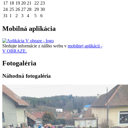
17
18
19
20
21
22
23
24
25
26
27
28
29
30
31
1
2
3
4
5
6
Mobilná aplikácia
Sledujte informácie z nášho webu v
mobilnej aplikácii -
V OBRAZE.
Fotogaléria
Náhodná fotogaléria