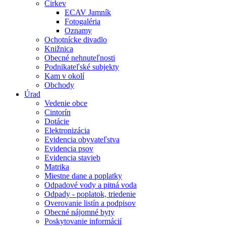
Cirkev
ECAV Jamník
Fotogaléria
Oznamy
Ochotnícke divadlo
Knižnica
Obecné nehnuteľnosti
Podnikateľské subjekty
Kam v okolí
Obchody
Úrad
Vedenie obce
Cintorín
Dotácie
Elektronizácia
Evidencia obyvateľstva
Evidencia psov
Evidencia stavieb
Matrika
Miestne dane a poplatky
Odpadové vody a pitná voda
Odpady - poplatok, triedenie
Overovanie listín a podpisov
Obecné nájomné byty
Poskytovanie informácií