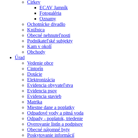
Cirkev
ECAV Jamník
Fotogaléria
Oznamy
Ochotnícke divadlo
Knižnica
Obecné nehnuteľnosti
Podnikateľské subjekty
Kam v okolí
Obchody
Úrad
Vedenie obce
Cintorín
Dotácie
Elektronizácia
Evidencia obyvateľstva
Evidencia psov
Evidencia stavieb
Matrika
Miestne dane a poplatky
Odpadové vody a pitná voda
Odpady - poplatok, triedenie
Overovanie listín a podpisov
Obecné nájomné byty
Poskytovanie informácií