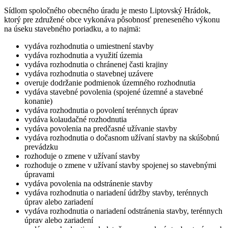
Sídlom spoločného obecného úradu je mesto Liptovský Hrádok,
ktorý pre združené obce vykonáva pôsobnosť preneseného výkonu
na úseku stavebného poriadku, a to najmä:
vydáva rozhodnutia o umiestnení stavby
vydáva rozhodnutia a využití územia
vydáva rozhodnutia o chránenej časti krajiny
vydáva rozhodnutia o stavebnej uzávere
overuje dodržanie podmienok územného rozhodnutia
vydáva stavebné povolenia (spojené územné a stavebné
konanie)
vydáva rozhodnutia o povolení terénnych úprav
vydáva kolaudačné rozhodnutia
vydáva povolenia na predčasné užívanie stavby
vydáva rozhodnutia o dočasnom užívaní stavby na skúšobnú
prevádzku
rozhoduje o zmene v užívaní stavby
rozhoduje o zmene v užívaní stavby spojenej so stavebnými
úpravami
vydáva povolenia na odstránenie stavby
vydáva rozhodnutia o nariadení údržby stavby, terénnych
úprav alebo zariadení
vydáva rozhodnutia o nariadení odstránenia stavby, terénnych
úprav alebo zariadení