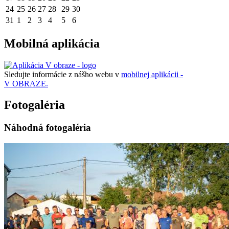
24
25
26
27
28
29
30
31
1
2
3
4
5
6
Mobilná aplikácia
Sledujte informácie z nášho webu v
mobilnej aplikácii -
V OBRAZE.
Fotogaléria
Náhodná fotogaléria