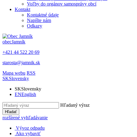
Voľby do orgánov samosprávy obcí
Kontakt
Kontaktné údaje
Napíšte nám
Odkazy
obec
Jamník
+421 44 522 20 69
starosta@jamnik.sk
Mapa webu
RSS
SK
Slovensky
SK
Slovensky
EN
English
Hľadaný výraz
Hľadať
rozšírené vyhľadávanie
Vývoz odpadu
Ako vybaviť