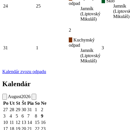
Sklo
odpad
24
25
Jamník
Jamník
(Liptovs
(Liptovský
Mikuláš)
Mikuláš)
2
Kuchynský
odpad
31
1
3
Jamník
(Liptovský
Mikuláš)
Kalendár zvozu odpadu
Kalendár
August
2026
Po
Ut
St
Št
Pia
So
Ne
27
28
29
30
31
1
2
3
4
5
6
7
8
9
10
11
12
13
14
15
16
17
18
19
20
21
22
23