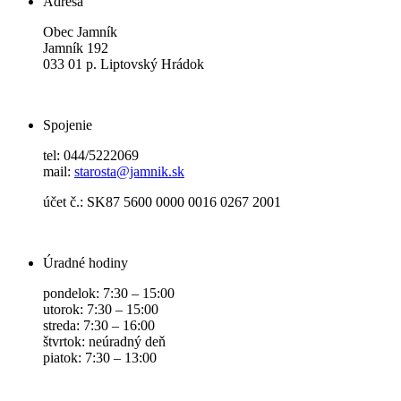
Adresa
Obec Jamník
Jamník 192
033 01 p. Liptovský Hrádok
Spojenie
tel: 044/5222069
mail:
starosta@jamnik.sk
účet č.: SK87 5600 0000 0016 0267 2001
Úradné hodiny
pondelok: 7:30 – 15:00
utorok: 7:30 – 15:00
streda: 7:30 – 16:00
štvrtok: neúradný deň
piatok: 7:30 – 13:00