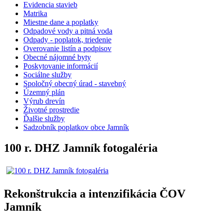
Evidencia stavieb
Matrika
Miestne dane a poplatky
Odpadové vody a pitná voda
Odpady - poplatok, triedenie
Overovanie listín a podpisov
Obecné nájomné byty
Poskytovanie informácií
Sociálne služby
Spoločný obecný úrad - stavebný
Územný plán
Výrub drevín
Životné prostredie
Ďalšie služby
Sadzobník poplatkov obce Jamník
100 r. DHZ Jamník fotogaléria
Rekonštrukcia a intenzifikácia ČOV
Jamník