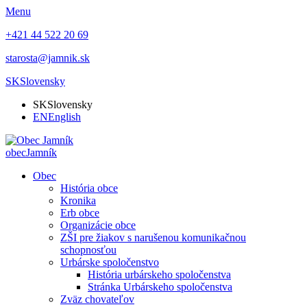
Menu
+421 44 522 20 69
starosta@jamnik.sk
SK
Slovensky
SK
Slovensky
EN
English
obec
Jamník
Obec
História obce
Kronika
Erb obce
Organizácie obce
ZŠI pre žiakov s narušenou komunikačnou
schopnosťou
Urbárske spoločenstvo
História urbárskeho spoločenstva
Stránka Urbárskeho spoločenstva
Zväz chovateľov