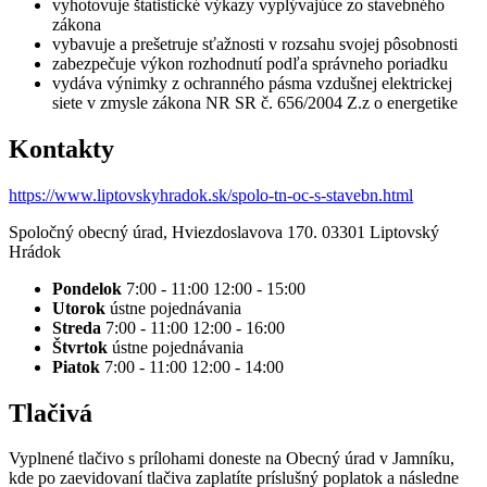
vyhotovuje štatistické výkazy vyplývajúce zo stavebného
zákona
vybavuje a prešetruje sťažnosti v rozsahu svojej pôsobnosti
zabezpečuje výkon rozhodnutí podľa správneho poriadku
vydáva výnimky z ochranného pásma vzdušnej elektrickej
siete v zmysle zákona NR SR č. 656/2004 Z.z o energetike
Kontakty
https://www.liptovskyhradok.sk/spolo-tn-oc-s-stavebn.html
Spoločný obecný úrad, Hviezdoslavova 170. 03301 Liptovský
Hrádok
Pondelok
7:00 - 11:00 12:00 - 15:00
Utorok
ústne pojednávania
Streda
7:00 - 11:00 12:00 - 16:00
Štvrtok
ústne pojednávania
Piatok
7:00 - 11:00 12:00 - 14:00
Tlačivá
Vyplnené tlačivo s prílohami doneste na Obecný úrad v Jamníku,
kde po zaevidovaní tlačiva zaplatíte príslušný poplatok a následne