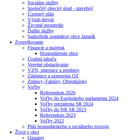
Sociálne služby
Spoločný obecný úrad - stavebný
Územný plán
Výrub drevín
Životné prostredie
Ďalšie služby
Sadzobník poplatkov obce Jamník
Zverejňovanie
Financie a majetok
Hospodárenie obce
Úradná tabuľa
Verejné obstarávanie
VZN, smernice a predpisy
Zápisnice a uznesenia OZ
Zmluvy, Faktúry, Objednávky
Voľby
Referendum 2026
Voľby do Európskeho parlamentu 2024
Voľby prezidenta SR 2024
Voľby do NR SR 2023
Referendum 2023
Voľby 2022
Plán hospodárskeho a sociálneho rozvoja
Život v obci
Oznamy