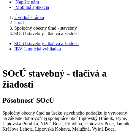
Napíšte nám
Mobilná aplikácia
Úvodná stránka
Úrad
Spoločný obecný úrad - stavebný
SOcÚ stavebný - tlačivá a žiadosti
SOcÚ stavebný - tlačivá a žiadosti
IBV Jamnická vyhliadka
SOcÚ stavebný - tlačivá a
žiadosti
Pôsobnosť SOcÚ
Spoločný obecný úrad na úseku stavebného poriadku je vytvorený
na základe dobrovoľnej spolupráce obcí Liptovský Hrádok, Hybe,
Liptovská Porúbka, Nižná Boca, Pribylina, Liptovský Peter, Jamník,
Kráľova Lehota, Liptovská Kokava, Malužiná, Vyšná Boca.