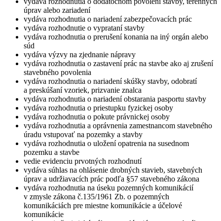
vydáva rozhodnutia o dodatočnom povolení stavby, terénnych
úprav alebo zariadení
vydáva rozhodnutia o nariadení zabezpečovacích prác
vydáva rozhodnutie o vyprataní stavby
vydáva rozhodnutia o prerušení konania na iný orgán alebo
súd
vydáva výzvy na zjednanie nápravy
vydáva rozhodnutia o zastavení prác na stavbe ako aj zrušení
stavebného povolenia
vydáva rozhodnutia o nariadení skúšky stavby, odobratí
a preskúšaní vzoriek, prizvanie znalca
vydáva rozhodnutia o nariadení obstarania pasportu stavby
vydáva rozhodnutia o priestupku fyzickej osoby
vydáva rozhodnutia o pokute právnickej osoby
vydáva rozhodnutia a oprávnenia zamestnancom stavebného
úradu vstupovať na pozemky a stavby
vydáva rozhodnutia o uložení opatrenia na susednom
pozemku a stavbe
vedie evidenciu prvotných rozhodnutí
vydáva súhlas na ohlásenie drobných stavieb, stavebných
úprav a udržiavacích prác podľa §57 stavebného zákona
vydáva rozhodnutia na úseku pozemných komunikácií
v zmysle zákona č.135/1961 Zb. o pozemných
komunikáciách pre miestne komunikácie a účelové
komunikácie