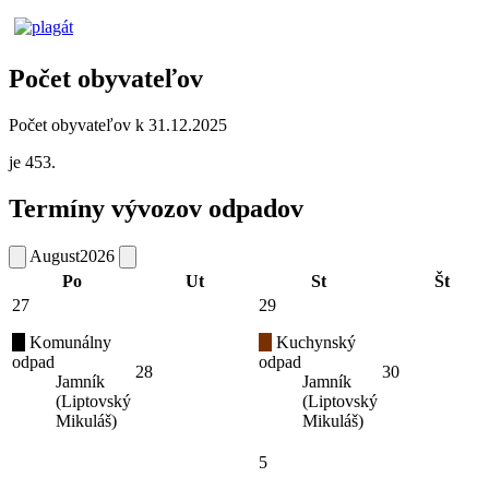
Počet obyvateľov
Počet obyvateľov k 31.12.2025
je 453.
Termíny vývozov odpadov
August
2026
Po
Ut
St
Št
27
29
Komunálny
Kuchynský
odpad
odpad
28
30
Jamník
Jamník
(Liptovský
(Liptovský
Mikuláš)
Mikuláš)
5