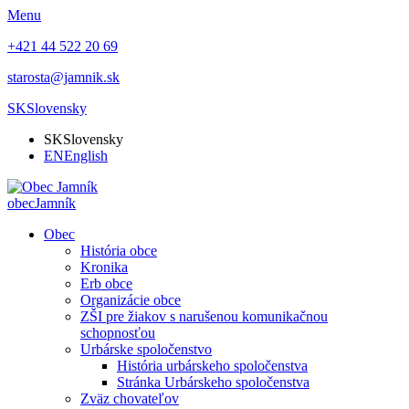
Menu
+421 44 522 20 69
starosta@jamnik.sk
SK
Slovensky
SK
Slovensky
EN
English
obec
Jamník
Obec
História obce
Kronika
Erb obce
Organizácie obce
ZŠI pre žiakov s narušenou komunikačnou
schopnosťou
Urbárske spoločenstvo
História urbárskeho spoločenstva
Stránka Urbárskeho spoločenstva
Zväz chovateľov