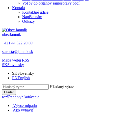
Voľby do orgánov samosprávy obcí
Kontakt
Kontaktné údaje
Napíšte nám
Odkazy
obec
Jamník
+421 44 522 20 69
starosta@jamnik.sk
Mapa webu
RSS
SK
Slovensky
SK
Slovensky
EN
English
Hľadaný výraz
Hľadať
rozšírené vyhľadávanie
Vývoz odpadu
Ako vybaviť