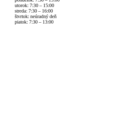
utorok: 7:30 – 15:00
streda: 7:30 – 16:00
štvrtok: neúradný deň
piatok: 7:30 – 13:00