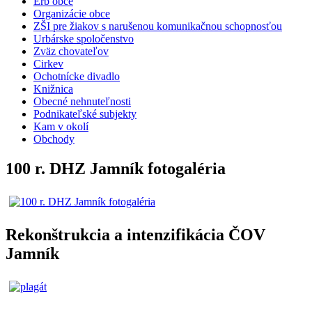
Erb obce
Organizácie obce
ZŠI pre žiakov s narušenou komunikačnou schopnosťou
Urbárske spoločenstvo
Zväz chovateľov
Cirkev
Ochotnícke divadlo
Knižnica
Obecné nehnuteľnosti
Podnikateľské subjekty
Kam v okolí
Obchody
100 r. DHZ Jamník fotogaléria
Rekonštrukcia a intenzifikácia ČOV
Jamník