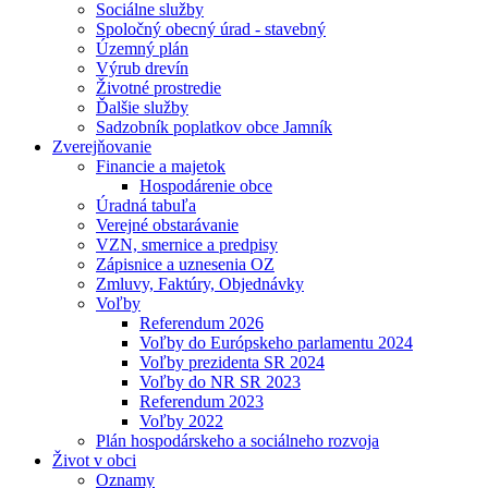
Sociálne služby
Spoločný obecný úrad - stavebný
Územný plán
Výrub drevín
Životné prostredie
Ďalšie služby
Sadzobník poplatkov obce Jamník
Zverejňovanie
Financie a majetok
Hospodárenie obce
Úradná tabuľa
Verejné obstarávanie
VZN, smernice a predpisy
Zápisnice a uznesenia OZ
Zmluvy, Faktúry, Objednávky
Voľby
Referendum 2026
Voľby do Európskeho parlamentu 2024
Voľby prezidenta SR 2024
Voľby do NR SR 2023
Referendum 2023
Voľby 2022
Plán hospodárskeho a sociálneho rozvoja
Život v obci
Oznamy