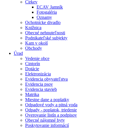
Cirkev
ECAV Jamník
Fotogaléria
Oznamy
Ochotnícke divadlo
Knižnica
Obecné nehnuteľnosti
Podnikateľské subjekty
Kam v okolí
Obchody
Úrad
Vedenie obce
Cintorín
Dotácie
Elektronizácia
Evidencia obyvateľstva
Evidencia psov
Evidencia stavieb
Matrika
Miestne dane a poplatky
Odpadové vody a pitná voda
Odpady - poplatok, triedenie
Overovanie listín a podpisov
Obecné nájomné byty
Poskytovanie informácií