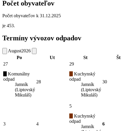
Počet obyvateľov
Počet obyvateľov k 31.12.2025
je 453.
Termíny vývozov odpadov
August
2026
Po
Ut
St
Št
27
29
Komunálny
Kuchynský
odpad
odpad
28
30
Jamník
Jamník
(Liptovský
(Liptovský
Mikuláš)
Mikuláš)
5
Kuchynský
odpad
3
4
6
Jamník