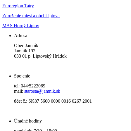
Euroregion Tatry
Združenie miest a obcí Liptova
MAS Horný Liptov
Adresa
Obec Jamník
Jamník 192
033 01 p. Liptovský Hrádok
Spojenie
tel: 044/5222069
mail:
starosta@jamnik.sk
účet č.: SK87 5600 0000 0016 0267 2001
Úradné hodiny
pondelok: 7:30 – 15:00