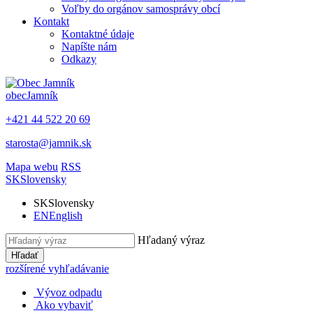
Voľby do orgánov samosprávy obcí
Kontakt
Kontaktné údaje
Napíšte nám
Odkazy
obec
Jamník
+421 44 522 20 69
starosta@jamnik.sk
Mapa webu
RSS
SK
Slovensky
SK
Slovensky
EN
English
Hľadaný výraz
Hľadať
rozšírené vyhľadávanie
Vývoz odpadu
Ako vybaviť