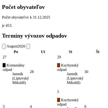
Počet obyvateľov
Počet obyvateľov k 31.12.2025
je 453.
Termíny vývozov odpadov
August
2026
Po
Ut
St
Št
27
29
Komunálny
Kuchynský
odpad
odpad
28
30
Jamník
Jamník
(Liptovský
(Liptovský
Mikuláš)
Mikuláš)
5
Kuchynský
odpad
3
4
6