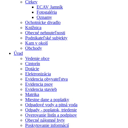
Cirkev
ECAV Jamník
Fotogaléria
Oznamy
Ochotnícke divadlo
Knižnica
Obecné nehnuteľnosti
Podnikateľské subjekty
Kam v okolí
Obchody
Úrad
Vedenie obce
Cintorín
Dotácie
Elektronizácia
Evidencia obyvateľstva
Evidencia psov
Evidencia stavieb
Matrika
Miestne dane a poplatky
Odpadové vody a pitná voda
Odpady - poplatok, triedenie
Overovanie listín a podpisov
Obecné nájomné byty
Poskytovanie informácií