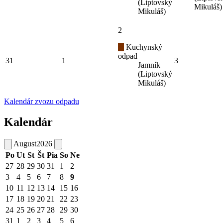
(Liptovský
Mikuláš)
Mikuláš)
2
Kuchynský
odpad
31
1
3
Jamník
(Liptovský
Mikuláš)
Kalendár zvozu odpadu
Kalendár
August
2026
Po
Ut
St
Št
Pia
So
Ne
27
28
29
30
31
1
2
3
4
5
6
7
8
9
10
11
12
13
14
15
16
17
18
19
20
21
22
23
24
25
26
27
28
29
30
31
1
2
3
4
5
6