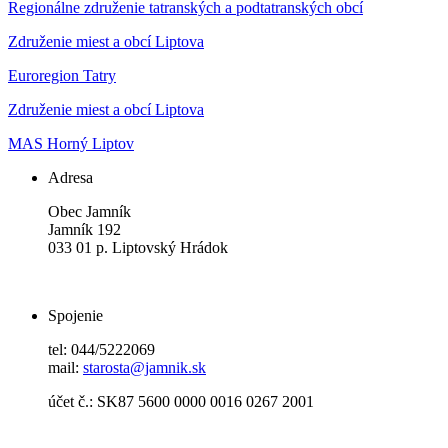
Regionálne združenie tatranských a podtatranských obcí
Združenie miest a obcí Liptova
Euroregion Tatry
Združenie miest a obcí Liptova
MAS Horný Liptov
Adresa
Obec Jamník
Jamník 192
033 01 p. Liptovský Hrádok
Spojenie
tel: 044/5222069
mail:
starosta@jamnik.sk
účet č.: SK87 5600 0000 0016 0267 2001