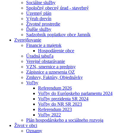
Sociálne služby
Spoločný obecný úrad - stavebný
Územný plán
Výrub drevín
Životné prostredie
Ďalšie služby
Sadzobník poplatkov obce Jamník
Zverejňovanie
Financie a majetok
Hospodárenie obce
Úradná tabuľa
Verejné obstarávanie
VZN, smernice a predpisy
Zápisnice a uznesenia OZ
Zmluvy, Faktúry, Objednávky
Voľby
Referendum 2026
Voľby do Európskeho parlamentu 2024
Voľby prezidenta SR 2024
Voľby do NR SR 2023
Referendum 2023
Voľby 2022
Plán hospodárskeho a sociálneho rozvoja
Život v obci
Oznamy