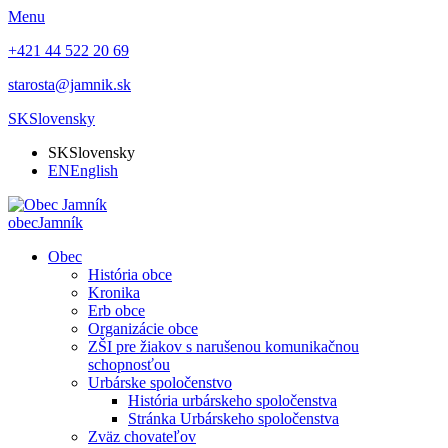
Menu
+421 44 522 20 69
starosta@jamnik.sk
SK
Slovensky
SK
Slovensky
EN
English
obec
Jamník
Obec
História obce
Kronika
Erb obce
Organizácie obce
ZŠI pre žiakov s narušenou komunikačnou
schopnosťou
Urbárske spoločenstvo
História urbárskeho spoločenstva
Stránka Urbárskeho spoločenstva
Zväz chovateľov