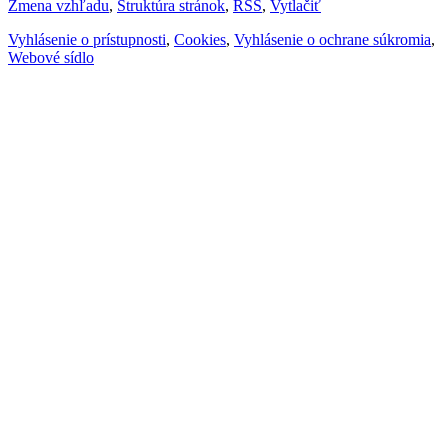
Zmena vzhľadu
,
Štruktúra stránok
,
RSS
,
Vytlačiť
Vyhlásenie o prístupnosti
,
Cookies
,
Vyhlásenie o ochrane súkromia
,
Webové sídlo