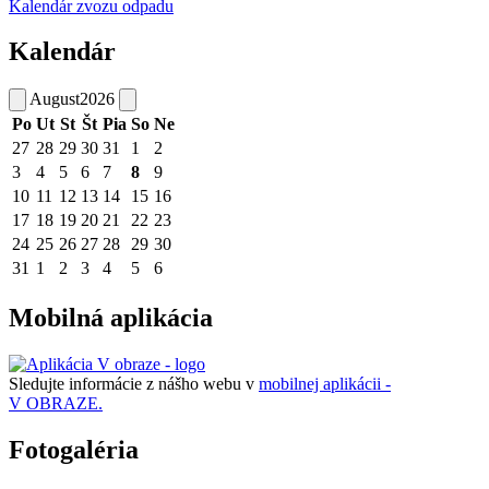
Kalendár zvozu odpadu
Kalendár
August
2026
Po
Ut
St
Št
Pia
So
Ne
27
28
29
30
31
1
2
3
4
5
6
7
8
9
10
11
12
13
14
15
16
17
18
19
20
21
22
23
24
25
26
27
28
29
30
31
1
2
3
4
5
6
Mobilná aplikácia
Sledujte informácie z nášho webu v
mobilnej aplikácii -
V OBRAZE.
Fotogaléria