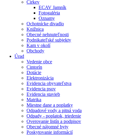
Cirkev
ECAV Jamník
Fotogaléria
Oznamy
Ochotnícke divadlo
Knižnica
Obecné nehnuteľnosti
Podnikateľské subjekty
Kam v okolí
Obchody
Úrad
Vedenie obce
Cintorín
Dotácie
Elektronizácia
Evidencia obyvateľstva
Evidencia psov
Evidencia stavieb
Matrika
Miestne dane a poplatky
Odpadové vody a pitná voda
Odpady - poplatok, triedenie
Overovanie listín a podpisov
Obecné nájomné byty
Poskytovanie informácií