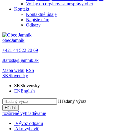
Voľby do orgánov samosprávy obcí
Kontakt
Kontaktné údaje
Napíšte nám
Odkazy
obec
Jamník
+421 44 522 20 69
starosta@jamnik.sk
Mapa webu
RSS
SK
Slovensky
SK
Slovensky
EN
English
Hľadaný výraz
Hľadať
rozšírené vyhľadávanie
Vývoz odpadu
Ako vybaviť