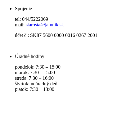
Spojenie
tel: 044/5222069
mail:
starosta@jamnik.sk
účet č.: SK87 5600 0000 0016 0267 2001
Úradné hodiny
pondelok: 7:30 – 15:00
utorok: 7:30 – 15:00
streda: 7:30 – 16:00
štvrtok: neúradný deň
piatok: 7:30 – 13:00