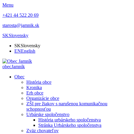
Menu
+421 44 522 20 69
starosta@jamnik.sk
SK
Slovensky
SK
Slovensky
EN
English
obec
Jamník
Obec
História obce
Kronika
Erb obce
Organizácie obce
ZŠI pre žiakov s narušenou komunikačnou
schopnosťou
Urbárske spoločenstvo
História urbárskeho spoločenstva
Stránka Urbárskeho spoločenstva
Zväz chovateľov