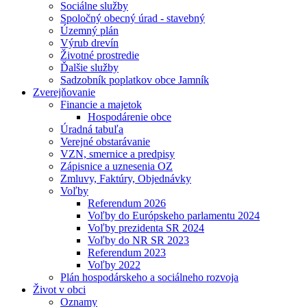
Sociálne služby
Spoločný obecný úrad - stavebný
Územný plán
Výrub drevín
Životné prostredie
Ďalšie služby
Sadzobník poplatkov obce Jamník
Zverejňovanie
Financie a majetok
Hospodárenie obce
Úradná tabuľa
Verejné obstarávanie
VZN, smernice a predpisy
Zápisnice a uznesenia OZ
Zmluvy, Faktúry, Objednávky
Voľby
Referendum 2026
Voľby do Európskeho parlamentu 2024
Voľby prezidenta SR 2024
Voľby do NR SR 2023
Referendum 2023
Voľby 2022
Plán hospodárskeho a sociálneho rozvoja
Život v obci
Oznamy