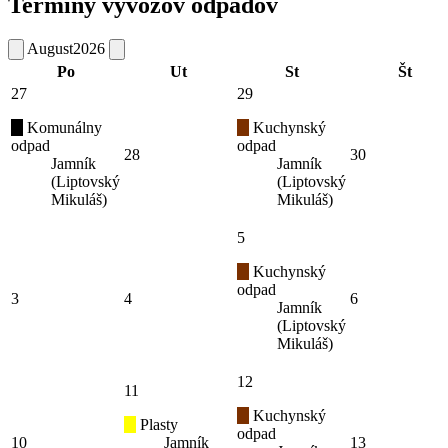
Termíny vývozov odpadov
August
2026
Po
Ut
St
Št
27
29
Komunálny
Kuchynský
odpad
odpad
28
30
Jamník
Jamník
(Liptovský
(Liptovský
Mikuláš)
Mikuláš)
5
Kuchynský
odpad
3
4
6
Jamník
(Liptovský
Mikuláš)
12
11
Kuchynský
Plasty
odpad
10
Jamník
13