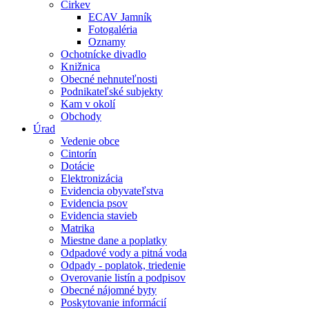
Cirkev
ECAV Jamník
Fotogaléria
Oznamy
Ochotnícke divadlo
Knižnica
Obecné nehnuteľnosti
Podnikateľské subjekty
Kam v okolí
Obchody
Úrad
Vedenie obce
Cintorín
Dotácie
Elektronizácia
Evidencia obyvateľstva
Evidencia psov
Evidencia stavieb
Matrika
Miestne dane a poplatky
Odpadové vody a pitná voda
Odpady - poplatok, triedenie
Overovanie listín a podpisov
Obecné nájomné byty
Poskytovanie informácií