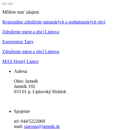
Môžete mať záujem
Regionálne združenie tatranských a podtatranských obcí
Združenie miest a obcí Liptova
Euroregion Tatry
Združenie miest a obcí Liptova
MAS Horný Liptov
Adresa
Obec Jamník
Jamník 192
033 01 p. Liptovský Hrádok
Spojenie
tel: 044/5222069
mail:
starosta@jamnik.sk