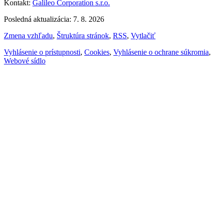
Kontakt:
Galileo Corporation s.r.o.
Posledná aktualizácia: 7. 8. 2026
Zmena vzhľadu
,
Štruktúra stránok
,
RSS
,
Vytlačiť
Vyhlásenie o prístupnosti
,
Cookies
,
Vyhlásenie o ochrane súkromia
,
Webové sídlo