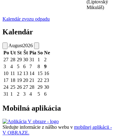
(Liptovský
Mikuláš)
Kalendár zvozu odpadu
Kalendár
August
2026
Po
Ut
St
Št
Pia
So
Ne
27
28
29
30
31
1
2
3
4
5
6
7
8
9
10
11
12
13
14
15
16
17
18
19
20
21
22
23
24
25
26
27
28
29
30
31
1
2
3
4
5
6
Mobilná aplikácia
Sledujte informácie z nášho webu v
mobilnej aplikácii -
V OBRAZE.