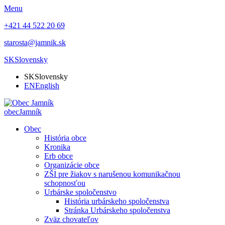
Menu
+421 44 522 20 69
starosta@jamnik.sk
SK
Slovensky
SK
Slovensky
EN
English
obec
Jamník
Obec
História obce
Kronika
Erb obce
Organizácie obce
ZŠI pre žiakov s narušenou komunikačnou
schopnosťou
Urbárske spoločenstvo
História urbárskeho spoločenstva
Stránka Urbárskeho spoločenstva
Zväz chovateľov