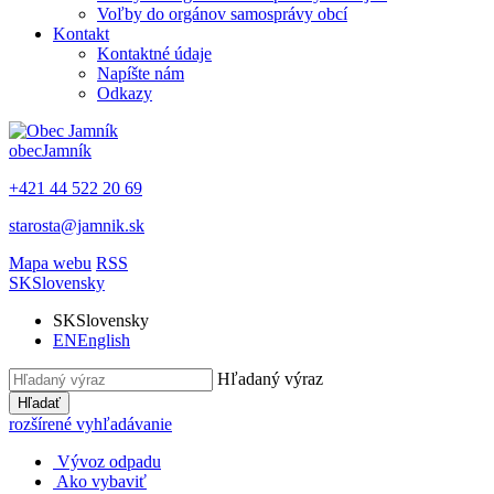
Voľby do orgánov samosprávy obcí
Kontakt
Kontaktné údaje
Napíšte nám
Odkazy
obec
Jamník
+421 44 522 20 69
starosta@jamnik.sk
Mapa webu
RSS
SK
Slovensky
SK
Slovensky
EN
English
Hľadaný výraz
Hľadať
rozšírené vyhľadávanie
Vývoz odpadu
Ako vybaviť