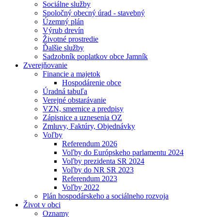
Sociálne služby
Spoločný obecný úrad - stavebný
Územný plán
Výrub drevín
Životné prostredie
Ďalšie služby
Sadzobník poplatkov obce Jamník
Zverejňovanie
Financie a majetok
Hospodárenie obce
Úradná tabuľa
Verejné obstarávanie
VZN, smernice a predpisy
Zápisnice a uznesenia OZ
Zmluvy, Faktúry, Objednávky
Voľby
Referendum 2026
Voľby do Európskeho parlamentu 2024
Voľby prezidenta SR 2024
Voľby do NR SR 2023
Referendum 2023
Voľby 2022
Plán hospodárskeho a sociálneho rozvoja
Život v obci
Oznamy