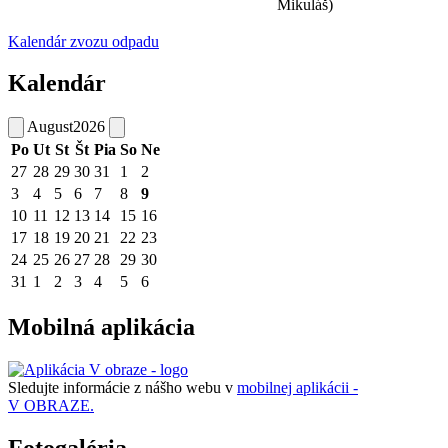
Mikuláš)
Kalendár zvozu odpadu
Kalendár
August
2026
Po
Ut
St
Št
Pia
So
Ne
27
28
29
30
31
1
2
3
4
5
6
7
8
9
10
11
12
13
14
15
16
17
18
19
20
21
22
23
24
25
26
27
28
29
30
31
1
2
3
4
5
6
Mobilná aplikácia
Sledujte informácie z nášho webu v
mobilnej aplikácii -
V OBRAZE.