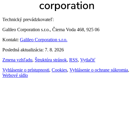
Technický prevádzkovateľ:
Galileo Corporation s.r.o., Čierna Voda 468, 925 06
Kontakt:
Galileo Corporation s.r.o.
Posledná aktualizácia: 7. 8. 2026
Zmena vzhľadu
,
Štruktúra stránok
,
RSS
,
Vytlačiť
Vyhlásenie o prístupnosti
,
Cookies
,
Vyhlásenie o ochrane súkromia
,
Webové sídlo