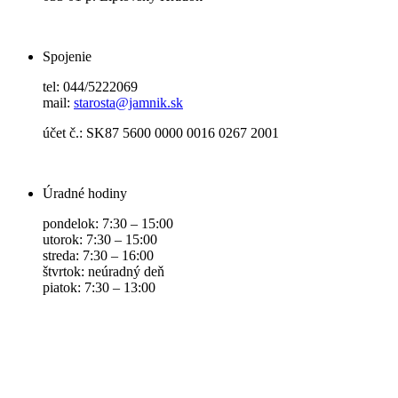
Spojenie
tel: 044/5222069
mail:
starosta@jamnik.sk
účet č.: SK87 5600 0000 0016 0267 2001
Úradné hodiny
pondelok: 7:30 – 15:00
utorok: 7:30 – 15:00
streda: 7:30 – 16:00
štvrtok: neúradný deň
piatok: 7:30 – 13:00