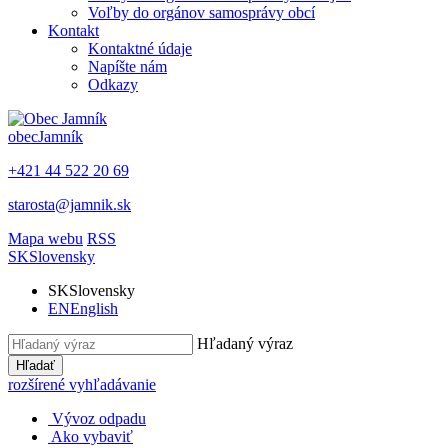
Voľby do orgánov samosprávy obcí
Kontakt
Kontaktné údaje
Napíšte nám
Odkazy
obec
Jamník
+421 44 522 20 69
starosta@jamnik.sk
Mapa webu
RSS
SK
Slovensky
SK
Slovensky
EN
English
Hľadaný výraz
Hľadať
rozšírené vyhľadávanie
Vývoz odpadu
Ako vybaviť