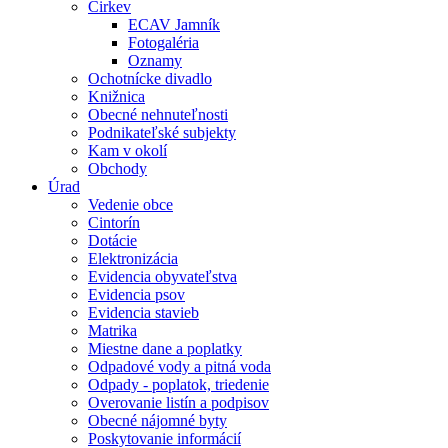
Cirkev
ECAV Jamník
Fotogaléria
Oznamy
Ochotnícke divadlo
Knižnica
Obecné nehnuteľnosti
Podnikateľské subjekty
Kam v okolí
Obchody
Úrad
Vedenie obce
Cintorín
Dotácie
Elektronizácia
Evidencia obyvateľstva
Evidencia psov
Evidencia stavieb
Matrika
Miestne dane a poplatky
Odpadové vody a pitná voda
Odpady - poplatok, triedenie
Overovanie listín a podpisov
Obecné nájomné byty
Poskytovanie informácií