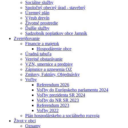
Sociálne služby
Spoločný obecný úrad - stavebný
Územný plán
Výrub drevín
Životné prostredie
Ďalšie služby
Sadzobník poplatkov obce Jamník
Zverejňovanie
Financie a majetok
Hospodárenie obce
Úradná tabuľa
Verejné obstarávanie
VZN, smernice a predpisy
Zápisnice a uznesenia OZ
Zmluvy, Faktúry, Objednávky
Voľby
Referendum 2026
Voľby do Európskeho parlamentu 2024
Voľby prezidenta SR 2024
Voľby do NR SR 2023
Referendum 2023
Voľby 2022
Plán hospodárskeho a sociálneho rozvoja
Život v obci
Oznamy