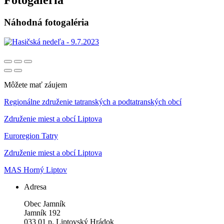
Fotogaléria
Náhodná fotogaléria
Môžete mať záujem
Regionálne združenie tatranských a podtatranských obcí
Združenie miest a obcí Liptova
Euroregion Tatry
Združenie miest a obcí Liptova
MAS Horný Liptov
Adresa
Obec Jamník
Jamník 192
033 01 p. Liptovský Hrádok