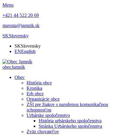
Menu
+421 44 522 20 69
starosta@jamnik.sk
SK
Slovensky
SK
Slovensky
EN
English
obec
Jamník
Obec
História obce
Kronika
Erb obce
Organizácie obce
ZŠI pre žiakov s narušenou komunikačnou
schopnosťou
Urbárske spoločenstvo
História urbárskeho spoločenstva
Stránka Urbárskeho spoločenstva
Zväz chovateľov