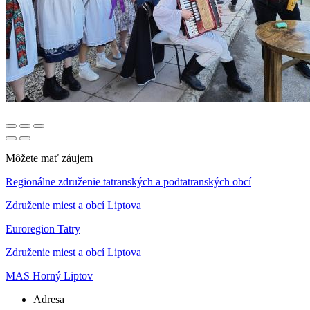
Môžete mať záujem
Regionálne združenie tatranských a podtatranských obcí
Združenie miest a obcí Liptova
Euroregion Tatry
Združenie miest a obcí Liptova
MAS Horný Liptov
Adresa