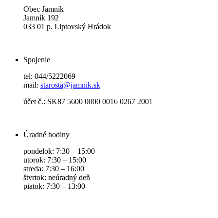
Obec Jamník
Jamník 192
033 01 p. Liptovský Hrádok
Spojenie
tel: 044/5222069
mail:
starosta@jamnik.sk
účet č.: SK87 5600 0000 0016 0267 2001
Úradné hodiny
pondelok: 7:30 – 15:00
utorok: 7:30 – 15:00
streda: 7:30 – 16:00
štvrtok: neúradný deň
piatok: 7:30 – 13:00