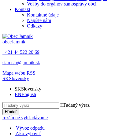
Voľby do orgánov samosprávy obcí
Kontakt
Kontaktné údaje
Napíšte nám
Odkazy
obec
Jamník
+421 44 522 20 69
starosta@jamnik.sk
Mapa webu
RSS
SK
Slovensky
SK
Slovensky
EN
English
Hľadaný výraz
Hľadať
rozšírené vyhľadávanie
Vývoz odpadu
Ako vybaviť