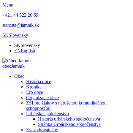
Menu
+421 44 522 20 69
starosta@jamnik.sk
SK
Slovensky
SK
Slovensky
EN
English
obec
Jamník
Obec
História obce
Kronika
Erb obce
Organizácie obce
ZŠI pre žiakov s narušenou komunikačnou
schopnosťou
Urbárske spoločenstvo
História urbárskeho spoločenstva
Stránka Urbárskeho spoločenstva
Zväz chovateľov