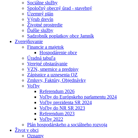
Sociálne služby
Spoločný obecný úrad - stavebný
Územný plán
Výrub drevín
Životné prostredie
Ďalšie služby
Sadzobník poplatkov obce Jamník
Zverejňovanie
Financie a majetok
Hospodárenie obce
Úradná tabuľa
Verejné obstarávanie
VZN, smernice a predpisy
Zápisnice a uznesenia OZ
Zmluvy, Faktúry, Objednávky
Voľby
Referendum 2026
Voľby do Európskeho parlamentu 2024
Voľby prezidenta SR 2024
Voľby do NR SR 2023
Referendum 2023
Voľby 2022
Plán hospodárskeho a sociálneho rozvoja
Život v obci
Oznamy