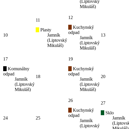
(Liptovský
Mikuláš)
12
11
Kuchynský
Plasty
odpad
10
Jamník
13
Jamník
(Liptovský
(Liptovský
Mikuláš)
Mikuláš)
17
19
Komunálny
Kuchynský
odpad
odpad
18
20
Jamník
Jamník
(Liptovský
(Liptovský
Mikuláš)
Mikuláš)
26
27
Kuchynský
Sklo
odpad
24
25
Jamník
Jamník
(Liptovs
(Liptovský
Mikuláš)