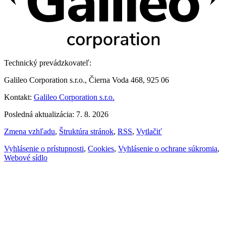
Technický prevádzkovateľ:
Galileo Corporation s.r.o., Čierna Voda 468, 925 06
Kontakt:
Galileo Corporation s.r.o.
Posledná aktualizácia: 7. 8. 2026
Zmena vzhľadu
,
Štruktúra stránok
,
RSS
,
Vytlačiť
Vyhlásenie o prístupnosti
,
Cookies
,
Vyhlásenie o ochrane súkromia
,
Webové sídlo