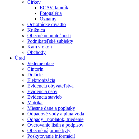
Cirkev
ECAV Jamník
Fotogaléria
Oznamy
Ochotnícke divadlo
Knižnica
Obecné nehnuteľnosti
Podnikateľské subjekty
Kam v okolí
Obchody
Úrad
Vedenie obce
Cintorín
Dotácie
Elektronizácia
Evidencia obyvateľstva
Evidencia psov
Evidencia stavieb
Matrika
Miestne dane a poplatky
Odpadové vody a pitná voda
Odpady - poplatok, triedenie
Overovanie listín a podpisov
Obecné nájomné byty
Poskytovanie informácií