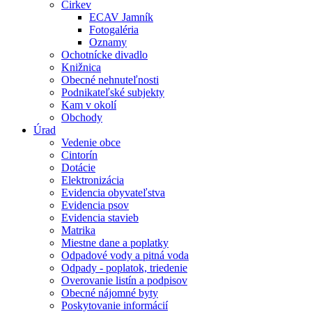
Cirkev
ECAV Jamník
Fotogaléria
Oznamy
Ochotnícke divadlo
Knižnica
Obecné nehnuteľnosti
Podnikateľské subjekty
Kam v okolí
Obchody
Úrad
Vedenie obce
Cintorín
Dotácie
Elektronizácia
Evidencia obyvateľstva
Evidencia psov
Evidencia stavieb
Matrika
Miestne dane a poplatky
Odpadové vody a pitná voda
Odpady - poplatok, triedenie
Overovanie listín a podpisov
Obecné nájomné byty
Poskytovanie informácií