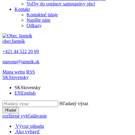
Voľby do orgánov samosprávy obcí
Kontakt
Kontaktné údaje
Napíšte nám
Odkazy
obec
Jamník
+421 44 522 20 69
starosta@jamnik.sk
Mapa webu
RSS
SK
Slovensky
SK
Slovensky
EN
English
Hľadaný výraz
Hľadať
rozšírené vyhľadávanie
Vývoz odpadu
Ako vybaviť