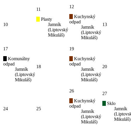
12
11
Kuchynský
Plasty
odpad
10
Jamník
13
Jamník
(Liptovský
(Liptovský
Mikuláš)
Mikuláš)
17
19
Komunálny
Kuchynský
odpad
odpad
18
20
Jamník
Jamník
(Liptovský
(Liptovský
Mikuláš)
Mikuláš)
26
27
Kuchynský
Sklo
odpad
24
25
Jamník
Jamník
(Liptovs
(Liptovský
Mikuláš)
Mikuláš)