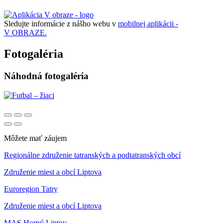
Sledujte informácie z nášho webu v
mobilnej aplikácii -
V OBRAZE.
Fotogaléria
Náhodná fotogaléria
Môžete mať záujem
Regionálne združenie tatranských a podtatranských obcí
Združenie miest a obcí Liptova
Euroregion Tatry
Združenie miest a obcí Liptova
MAS Horný Liptov