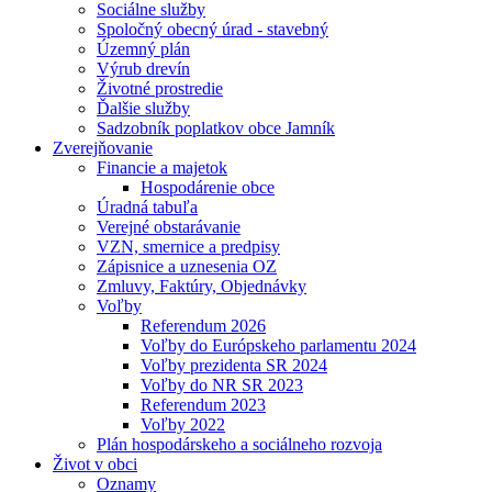
Sociálne služby
Spoločný obecný úrad - stavebný
Územný plán
Výrub drevín
Životné prostredie
Ďalšie služby
Sadzobník poplatkov obce Jamník
Zverejňovanie
Financie a majetok
Hospodárenie obce
Úradná tabuľa
Verejné obstarávanie
VZN, smernice a predpisy
Zápisnice a uznesenia OZ
Zmluvy, Faktúry, Objednávky
Voľby
Referendum 2026
Voľby do Európskeho parlamentu 2024
Voľby prezidenta SR 2024
Voľby do NR SR 2023
Referendum 2023
Voľby 2022
Plán hospodárskeho a sociálneho rozvoja
Život v obci
Oznamy