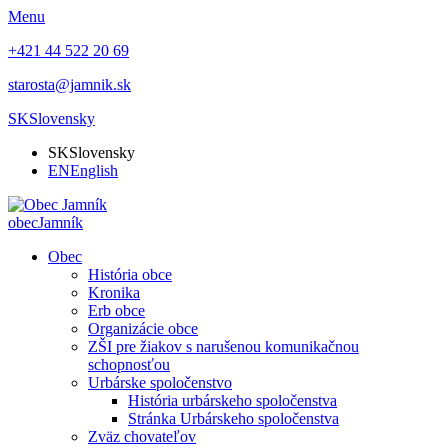
Menu
+421 44 522 20 69
starosta@jamnik.sk
SK
Slovensky
SK
Slovensky
EN
English
obec
Jamník
Obec
História obce
Kronika
Erb obce
Organizácie obce
ZŠI pre žiakov s narušenou komunikačnou
schopnosťou
Urbárske spoločenstvo
História urbárskeho spoločenstva
Stránka Urbárskeho spoločenstva
Zväz chovateľov