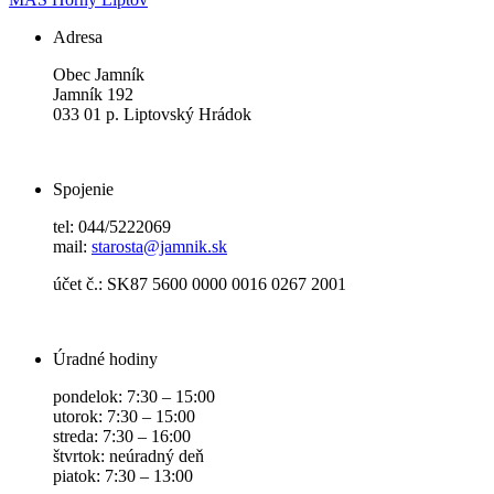
Adresa
Obec Jamník
Jamník 192
033 01 p. Liptovský Hrádok
Spojenie
tel: 044/5222069
mail:
starosta@jamnik.sk
účet č.: SK87 5600 0000 0016 0267 2001
Úradné hodiny
pondelok: 7:30 – 15:00
utorok: 7:30 – 15:00
streda: 7:30 – 16:00
štvrtok: neúradný deň
piatok: 7:30 – 13:00