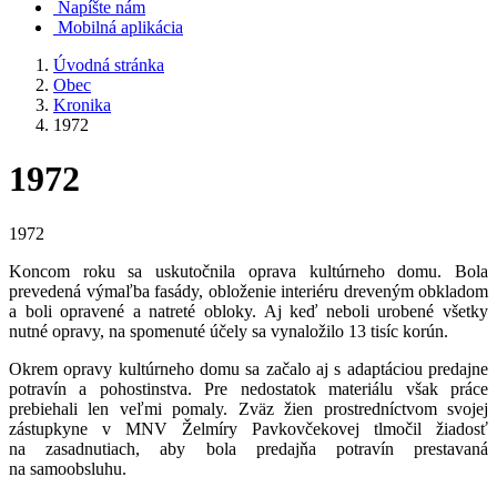
Napíšte nám
Mobilná aplikácia
Úvodná stránka
Obec
Kronika
1972
1972
1972
Koncom roku sa uskutočnila oprava kultúrneho domu. Bola
prevedená výmaľba fasády, obloženie interiéru dreveným obkladom
a boli opravené a natreté obloky. Aj keď neboli urobené všetky
nutné opravy, na spomenuté účely sa vynaložilo 13 tisíc korún.
Okrem opravy kultúrneho domu sa začalo aj s adaptáciou predajne
potravín a pohostinstva. Pre nedostatok materiálu však práce
prebiehali len veľmi pomaly. Zväz žien prostredníctvom svojej
zástupkyne v MNV Želmíry Pavkovčekovej tlmočil žiadosť
na zasadnutiach, aby bola predajňa potravín prestavaná
na samoobsluhu.