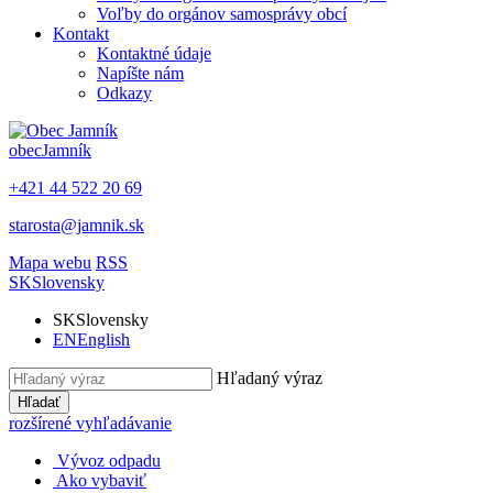
Voľby do orgánov samosprávy obcí
Kontakt
Kontaktné údaje
Napíšte nám
Odkazy
obec
Jamník
+421 44 522 20 69
starosta@jamnik.sk
Mapa webu
RSS
SK
Slovensky
SK
Slovensky
EN
English
Hľadaný výraz
Hľadať
rozšírené vyhľadávanie
Vývoz odpadu
Ako vybaviť