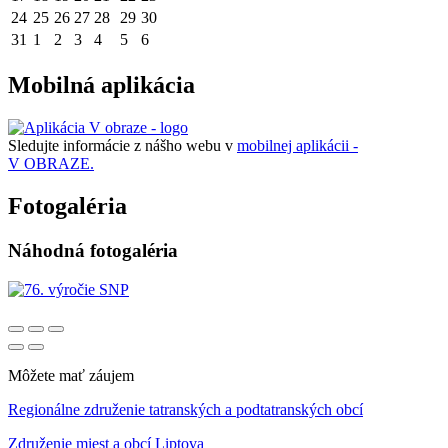
24
25
26
27
28
29
30
31
1
2
3
4
5
6
Mobilná aplikácia
Sledujte informácie z nášho webu v
mobilnej aplikácii -
V OBRAZE.
Fotogaléria
Náhodná fotogaléria
Môžete mať záujem
Regionálne združenie tatranských a podtatranských obcí
Združenie miest a obcí Liptova