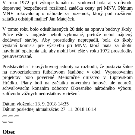
V roku 1972 pri výkope kanálu na vodovod bola aj s dôvodu
dopravnej bezpečnostri rozšírená zatáčka cesty pri MNV. Plénum
MNV rokovalo aj o náhrade za pozemok, ktorý pod rozšírenú
zatáčku odstúpil majiteľ Ján Matejček.
V tomto roku bolo odsúhlasených 20 tisíc na opravu budovy školy.
Práce ešte v auguste neboli vykonané, pretože nebol nájdený
dodávateľ stavby. Aby prostriedky neprepadli, bola do školy
vyslaná komisia pre výstavbu pri MNV, ktorá mala za úlohu
navrhnúť opatrenia tak, aby mohli byť ešte v roku 1972 prostriedky
preinvestované.
Predstavitelia Telovýchovnej jednoty sa rozhodli, že postavia šatne
na novozriadenom futbalovom štadióne v obci. Vypracovaním
projektov bolo poverené Melioračné družstvo v Liptovskom
Hrádku. Plány boli na začiatku novembra hotové, ale neprešli
schvaľovacím konaním odborov Okresného národného výboru,
z dôvodu vážnych nedostatkov v riešení.
Dátum vloženia:
13. 9. 2018 14:35
Dátum poslednej aktualizácie:
27. 11. 2018 16:14
Obec