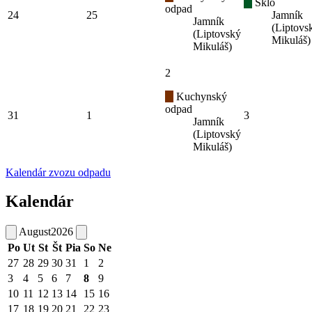
Sklo
odpad
24
25
Jamník
Jamník
(Liptovs
(Liptovský
Mikuláš)
Mikuláš)
2
Kuchynský
odpad
31
1
3
Jamník
(Liptovský
Mikuláš)
Kalendár zvozu odpadu
Kalendár
August
2026
Po
Ut
St
Št
Pia
So
Ne
27
28
29
30
31
1
2
3
4
5
6
7
8
9
10
11
12
13
14
15
16
17
18
19
20
21
22
23