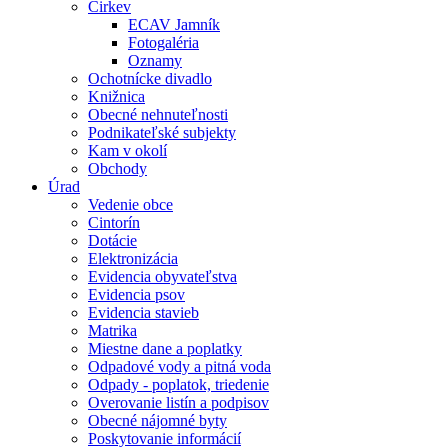
Cirkev
ECAV Jamník
Fotogaléria
Oznamy
Ochotnícke divadlo
Knižnica
Obecné nehnuteľnosti
Podnikateľské subjekty
Kam v okolí
Obchody
Úrad
Vedenie obce
Cintorín
Dotácie
Elektronizácia
Evidencia obyvateľstva
Evidencia psov
Evidencia stavieb
Matrika
Miestne dane a poplatky
Odpadové vody a pitná voda
Odpady - poplatok, triedenie
Overovanie listín a podpisov
Obecné nájomné byty
Poskytovanie informácií