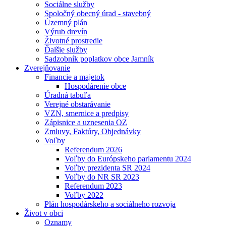
Sociálne služby
Spoločný obecný úrad - stavebný
Územný plán
Výrub drevín
Životné prostredie
Ďalšie služby
Sadzobník poplatkov obce Jamník
Zverejňovanie
Financie a majetok
Hospodárenie obce
Úradná tabuľa
Verejné obstarávanie
VZN, smernice a predpisy
Zápisnice a uznesenia OZ
Zmluvy, Faktúry, Objednávky
Voľby
Referendum 2026
Voľby do Európskeho parlamentu 2024
Voľby prezidenta SR 2024
Voľby do NR SR 2023
Referendum 2023
Voľby 2022
Plán hospodárskeho a sociálneho rozvoja
Život v obci
Oznamy