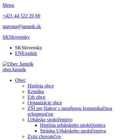
Menu
+421 44 522 20 69
starosta@jamnik.sk
SK
Slovensky
SK
Slovensky
EN
English
obec
Jamník
Obec
História obce
Kronika
Erb obce
Organizácie obce
ZŠI pre žiakov s narušenou komunikačnou
schopnosťou
Urbárske spoločenstvo
História urbárskeho spoločenstva
Stránka Urbárskeho spoločenstva
Zväz chovateľov