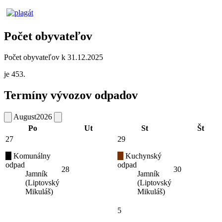
Počet obyvateľov
Počet obyvateľov k 31.12.2025
je 453.
Termíny vývozov odpadov
August
2026
Po
Ut
St
Št
27
29
Komunálny
Kuchynský
odpad
odpad
28
30
Jamník
Jamník
(Liptovský
(Liptovský
Mikuláš)
Mikuláš)
5