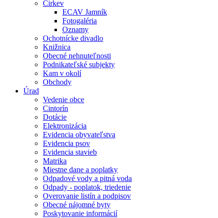
Cirkev
ECAV Jamník
Fotogaléria
Oznamy
Ochotnícke divadlo
Knižnica
Obecné nehnuteľnosti
Podnikateľské subjekty
Kam v okolí
Obchody
Úrad
Vedenie obce
Cintorín
Dotácie
Elektronizácia
Evidencia obyvateľstva
Evidencia psov
Evidencia stavieb
Matrika
Miestne dane a poplatky
Odpadové vody a pitná voda
Odpady - poplatok, triedenie
Overovanie listín a podpisov
Obecné nájomné byty
Poskytovanie informácií