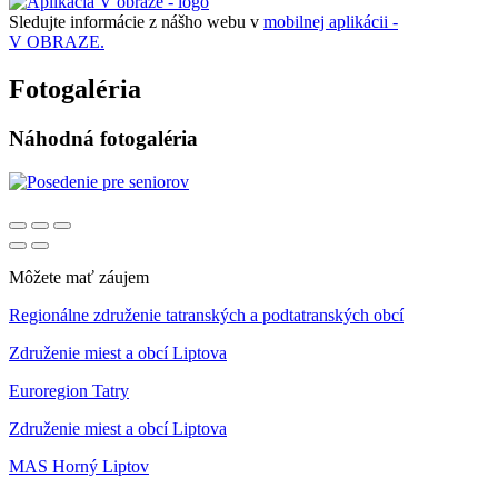
Sledujte informácie z nášho webu v
mobilnej aplikácii -
V OBRAZE.
Fotogaléria
Náhodná fotogaléria
Môžete mať záujem
Regionálne združenie tatranských a podtatranských obcí
Združenie miest a obcí Liptova
Euroregion Tatry
Združenie miest a obcí Liptova
MAS Horný Liptov