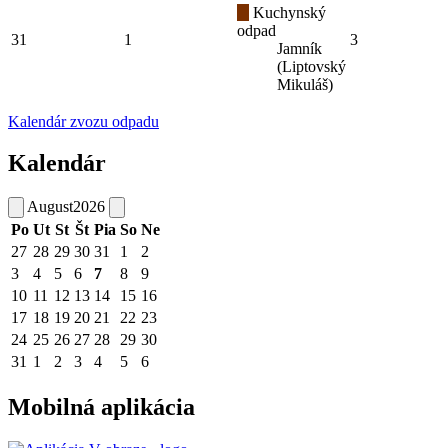
Kuchynský
odpad
31
1
3
Jamník
(Liptovský
Mikuláš)
Kalendár zvozu odpadu
Kalendár
August
2026
Po
Ut
St
Št
Pia
So
Ne
27
28
29
30
31
1
2
3
4
5
6
7
8
9
10
11
12
13
14
15
16
17
18
19
20
21
22
23
24
25
26
27
28
29
30
31
1
2
3
4
5
6
Mobilná aplikácia