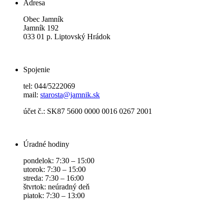
Adresa
Obec Jamník
Jamník 192
033 01 p. Liptovský Hrádok
Spojenie
tel: 044/5222069
mail:
starosta@jamnik.sk
účet č.: SK87 5600 0000 0016 0267 2001
Úradné hodiny
pondelok: 7:30 – 15:00
utorok: 7:30 – 15:00
streda: 7:30 – 16:00
štvrtok: neúradný deň
piatok: 7:30 – 13:00