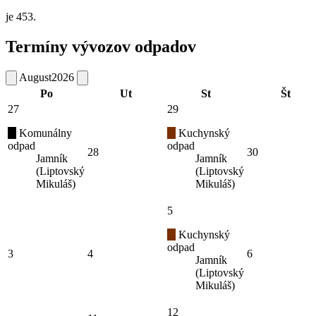
je 453.
Termíny vývozov odpadov
August
2026
Po
Ut
St
Št
27
29
Komunálny
Kuchynský
odpad
odpad
28
30
Jamník
Jamník
(Liptovský
(Liptovský
Mikuláš)
Mikuláš)
5
Kuchynský
odpad
3
4
6
Jamník
(Liptovský
Mikuláš)
12