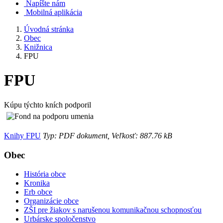
Napíšte nám
Mobilná aplikácia
Úvodná stránka
Obec
Knižnica
FPU
FPU
Kúpu týchto kních podporil
Knihy FPU
Typ: PDF dokument, Veľkosť: 887.76 kB
Obec
História obce
Kronika
Erb obce
Organizácie obce
ZŠI pre žiakov s narušenou komunikačnou schopnosťou
Urbárske spoločenstvo