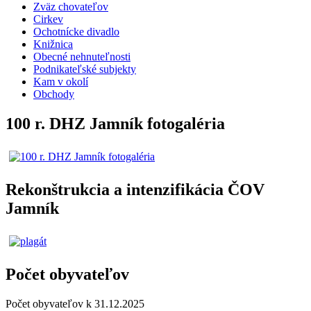
Zväz chovateľov
Cirkev
Ochotnícke divadlo
Knižnica
Obecné nehnuteľnosti
Podnikateľské subjekty
Kam v okolí
Obchody
100 r. DHZ Jamník fotogaléria
Rekonštrukcia a intenzifikácia ČOV
Jamník
Počet obyvateľov
Počet obyvateľov k 31.12.2025