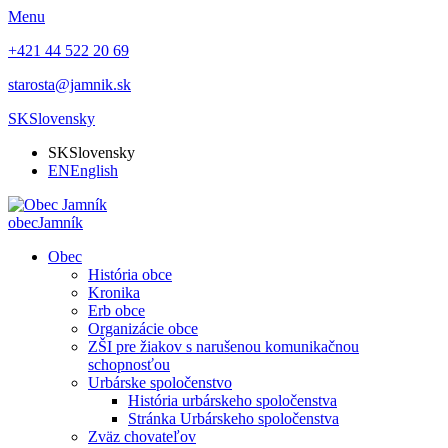
Menu
+421 44 522 20 69
starosta@jamnik.sk
SK
Slovensky
SK
Slovensky
EN
English
obec
Jamník
Obec
História obce
Kronika
Erb obce
Organizácie obce
ZŠI pre žiakov s narušenou komunikačnou
schopnosťou
Urbárske spoločenstvo
História urbárskeho spoločenstva
Stránka Urbárskeho spoločenstva
Zväz chovateľov