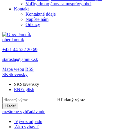
Voľby do orgánov samosprávy obcí
Kontakt
Kontaktné údaje
Napíšte nám
Odkazy
obec
Jamník
+421 44 522 20 69
starosta@jamnik.sk
Mapa webu
RSS
SK
Slovensky
SK
Slovensky
EN
English
Hľadaný výraz
Hľadať
rozšírené vyhľadávanie
Vývoz odpadu
Ako vybaviť