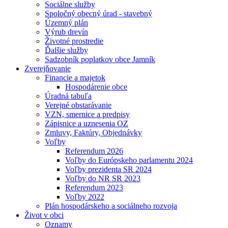
Sociálne služby
Spoločný obecný úrad - stavebný
Územný plán
Výrub drevín
Životné prostredie
Ďalšie služby
Sadzobník poplatkov obce Jamník
Zverejňovanie
Financie a majetok
Hospodárenie obce
Úradná tabuľa
Verejné obstarávanie
VZN, smernice a predpisy
Zápisnice a uznesenia OZ
Zmluvy, Faktúry, Objednávky
Voľby
Referendum 2026
Voľby do Európskeho parlamentu 2024
Voľby prezidenta SR 2024
Voľby do NR SR 2023
Referendum 2023
Voľby 2022
Plán hospodárskeho a sociálneho rozvoja
Život v obci
Oznamy