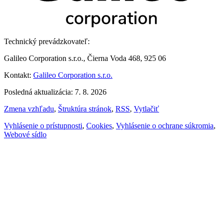
Technický prevádzkovateľ:
Galileo Corporation s.r.o., Čierna Voda 468, 925 06
Kontakt:
Galileo Corporation s.r.o.
Posledná aktualizácia: 7. 8. 2026
Zmena vzhľadu
,
Štruktúra stránok
,
RSS
,
Vytlačiť
Vyhlásenie o prístupnosti
,
Cookies
,
Vyhlásenie o ochrane súkromia
,
Webové sídlo