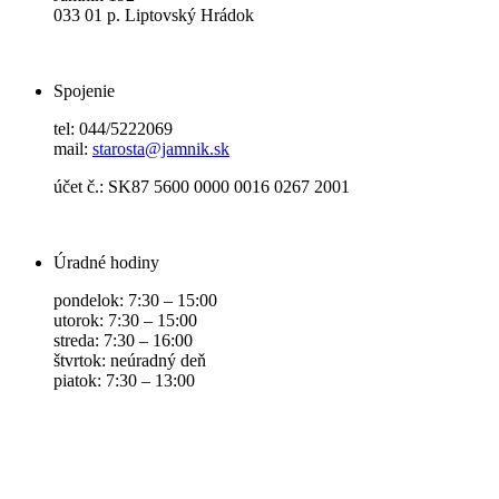
033 01 p. Liptovský Hrádok
Spojenie
tel: 044/5222069
mail:
starosta@jamnik.sk
účet č.: SK87 5600 0000 0016 0267 2001
Úradné hodiny
pondelok: 7:30 – 15:00
utorok: 7:30 – 15:00
streda: 7:30 – 16:00
štvrtok: neúradný deň
piatok: 7:30 – 13:00