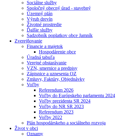
Sociálne služby
Spoločný obecný úrad - stavebný
Územný plán
Výrub drevín
Životné prostredie
Ďalšie služby
Sadzobník poplatkov obce Jamník
Zverejňovanie
Financie a majetok
Hospodárenie obce
Úradná tabuľa
Verejné obstarávanie
VZN, smernice a predpisy
Zápisnice a uznesenia OZ
Zmluvy, Faktúry, Objednávky
Voľby
Referendum 2026
Voľby do Európskeho parlamentu 2024
Voľby prezidenta SR 2024
Voľby do NR SR 2023
Referendum 2023
Voľby 2022
Plán hospodárskeho a sociálneho rozvoja
Život v obci
Oznamy