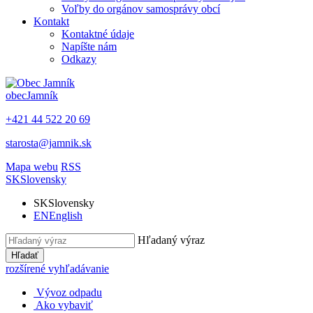
Voľby do orgánov samosprávy obcí
Kontakt
Kontaktné údaje
Napíšte nám
Odkazy
obec
Jamník
+421 44 522 20 69
starosta@jamnik.sk
Mapa webu
RSS
SK
Slovensky
SK
Slovensky
EN
English
Hľadaný výraz
Hľadať
rozšírené vyhľadávanie
Vývoz odpadu
Ako vybaviť