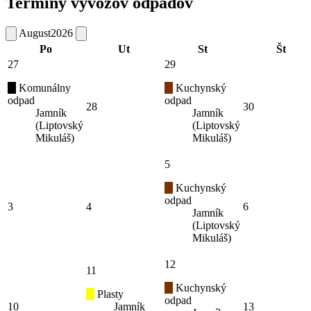
Termíny vývozov odpadov
August
2026
Po
Ut
St
Št
27
29
Komunálny
Kuchynský
odpad
odpad
28
30
Jamník
Jamník
(Liptovský
(Liptovský
Mikuláš)
Mikuláš)
5
Kuchynský
odpad
3
4
6
Jamník
(Liptovský
Mikuláš)
12
11
Kuchynský
Plasty
odpad
10
Jamník
13