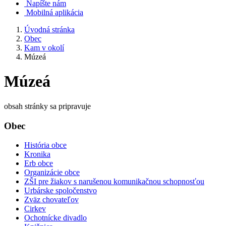
Napíšte nám
Mobilná aplikácia
Úvodná stránka
Obec
Kam v okolí
Múzeá
Múzeá
obsah stránky sa pripravuje
Obec
História obce
Kronika
Erb obce
Organizácie obce
ZŠI pre žiakov s narušenou komunikačnou schopnosťou
Urbárske spoločenstvo
Zväz chovateľov
Cirkev
Ochotnícke divadlo