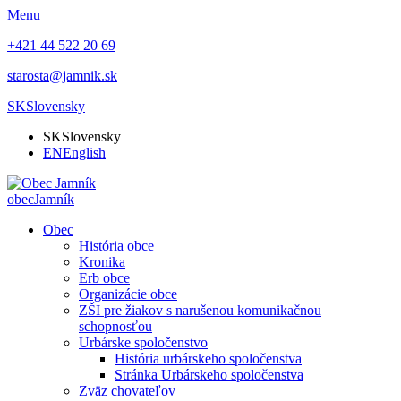
Menu
+421 44 522 20 69
starosta@jamnik.sk
SK
Slovensky
SK
Slovensky
EN
English
obec
Jamník
Obec
História obce
Kronika
Erb obce
Organizácie obce
ZŠI pre žiakov s narušenou komunikačnou
schopnosťou
Urbárske spoločenstvo
História urbárskeho spoločenstva
Stránka Urbárskeho spoločenstva
Zväz chovateľov