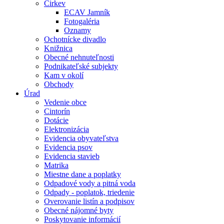
Cirkev
ECAV Jamník
Fotogaléria
Oznamy
Ochotnícke divadlo
Knižnica
Obecné nehnuteľnosti
Podnikateľské subjekty
Kam v okolí
Obchody
Úrad
Vedenie obce
Cintorín
Dotácie
Elektronizácia
Evidencia obyvateľstva
Evidencia psov
Evidencia stavieb
Matrika
Miestne dane a poplatky
Odpadové vody a pitná voda
Odpady - poplatok, triedenie
Overovanie listín a podpisov
Obecné nájomné byty
Poskytovanie informácií