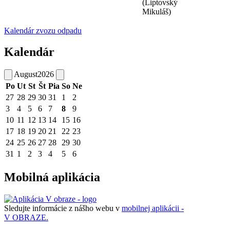
(Liptovský
Mikuláš)
Kalendár zvozu odpadu
Kalendár
August
2026
Po
Ut
St
Št
Pia
So
Ne
27
28
29
30
31
1
2
3
4
5
6
7
8
9
10
11
12
13
14
15
16
17
18
19
20
21
22
23
24
25
26
27
28
29
30
31
1
2
3
4
5
6
Mobilná aplikácia
Sledujte informácie z nášho webu v
mobilnej aplikácii -
V OBRAZE.