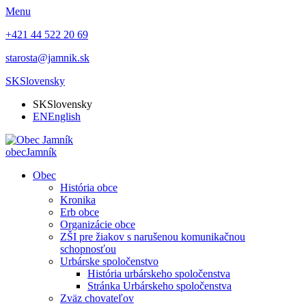
Menu
+421 44 522 20 69
starosta@jamnik.sk
SK
Slovensky
SK
Slovensky
EN
English
obec
Jamník
Obec
História obce
Kronika
Erb obce
Organizácie obce
ZŠI pre žiakov s narušenou komunikačnou
schopnosťou
Urbárske spoločenstvo
História urbárskeho spoločenstva
Stránka Urbárskeho spoločenstva
Zväz chovateľov