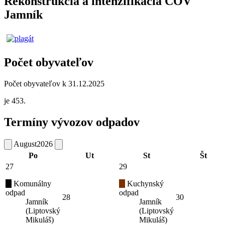
Rekonštrukcia a intenzifikácia ČOV
Jamník
Počet obyvateľov
Počet obyvateľov k 31.12.2025
je 453.
Termíny vývozov odpadov
August
2026
Po
Ut
St
Št
27
29
Komunálny
Kuchynský
odpad
odpad
28
30
Jamník
Jamník
(Liptovský
(Liptovský
Mikuláš)
Mikuláš)