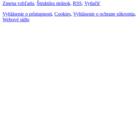
Zmena vzhľadu
,
Štruktúra stránok
,
RSS
,
Vytlačiť
Vyhlásenie o prístupnosti
,
Cookies
,
Vyhlásenie o ochrane súkromia
,
Webové sídlo