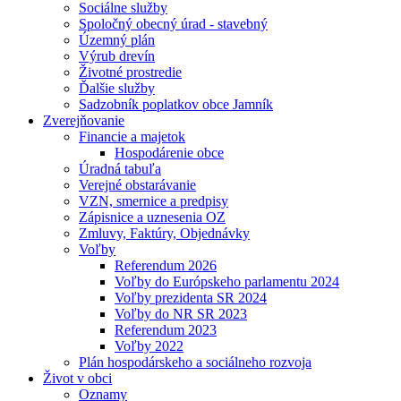
Sociálne služby
Spoločný obecný úrad - stavebný
Územný plán
Výrub drevín
Životné prostredie
Ďalšie služby
Sadzobník poplatkov obce Jamník
Zverejňovanie
Financie a majetok
Hospodárenie obce
Úradná tabuľa
Verejné obstarávanie
VZN, smernice a predpisy
Zápisnice a uznesenia OZ
Zmluvy, Faktúry, Objednávky
Voľby
Referendum 2026
Voľby do Európskeho parlamentu 2024
Voľby prezidenta SR 2024
Voľby do NR SR 2023
Referendum 2023
Voľby 2022
Plán hospodárskeho a sociálneho rozvoja
Život v obci
Oznamy